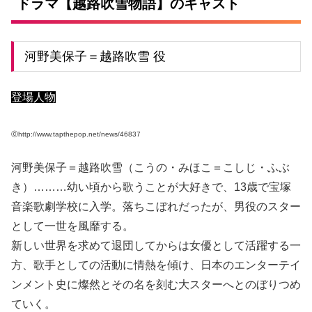
ドラマ【越路吹雪物語】のキャスト
河野美保子＝越路吹雪 役
登場人物
ⓒhttp://www.tapthepop.net/news/46837
河野美保子＝越路吹雪（こうの・みほこ＝こしじ・ふぶ
き）………幼い頃から歌うことが大好きで、13歳で宝塚
音楽歌劇学校に入学。落ちこぼれだったが、男役のスター
として一世を風靡する。
新しい世界を求めて退団してからは女優として活躍する一
方、歌手としての活動に情熱を傾け、日本のエンターテイ
ンメント史に燦然とその名を刻む大スターへとのぼりつめ
ていく。