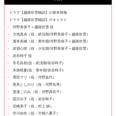
ドラマ【越路吹雪物語】の基本情報
ドラマ【越路吹雪物語】のキャスト
河野美保子＝越路吹雪 役
大地真央（役：絶頂期/河野美保子＝越路吹雪）
瀧本美織（役：青年期/河野美保子＝越路吹雪）
岩淵心咲（役：少女期/河野美保子＝越路吹雪）
岩谷時子 役
市毛良枝(役：絶頂期/岩谷時子)
木南晴夏(役：青年期/岩谷時子)
濱田マリ（役：河野益代）
尾美としのり（役：河野友孝）
渡邉このみ（役：河野真佐子）
原日出子（役：岩谷秋子）
宮崎美子（役：村上 静）
市川由衣（役：片桐八重子）