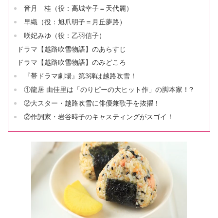
音月 桂（役：高城幸子＝天代麗）
早織（役：旭爪明子＝月丘夢路）
咲妃みゆ（役：乙羽信子）
ドラマ【越路吹雪物語】のあらすじ
ドラマ【越路吹雪物語】のみどころ
『帯ドラマ劇場』第3弾は越路吹雪！
①龍居 由佳里は「のりピーの大ヒット作」の脚本家！?
②大スター・越路吹雪に俳優兼歌手を抜擢！
②作詞家・岩谷時子のキャスティングがスゴイ！