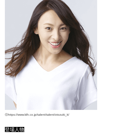
ⓒhttps://www.ldh.co.jp/talent/talent/otozuki_k/
登場人物