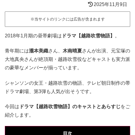
2025年11月9日
※当サイトのリンクには広告が含まれます
2018年1月期の昼帯劇場は
ドラマ【越路吹雪物語】
。
青年期には
瀧本美織
さん、
木南晴夏
さんが出演、元宝塚の
大地真央さんが絶頂期・越路吹雪役などキャストも実力派
の豪華なメンバーが揃っています。
シャンソンの女王・越路吹雪の物語、テレビ朝日制作の帯
ドラマ劇場、第3弾も人気が出そうです。
今回は
ドラマ【越路吹雪物語】のキャストとあらすじ
をご
紹介します。
目次