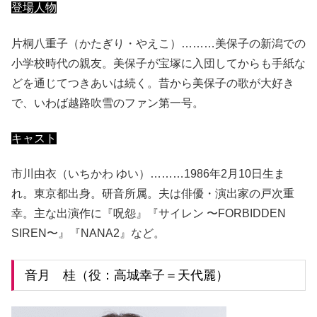
登場人物
片桐八重子（かたぎり・やえこ）………美保子の新潟での
小学校時代の親友。美保子が宝塚に入団してからも手紙な
どを通じてつきあいは続く。昔から美保子の歌が大好き
で、いわば越路吹雪のファン第一号。
キャスト
市川由衣（いちかわ ゆい）………1986年2月10日生ま
れ。東京都出身。研音所属。夫は俳優・演出家の戸次重
幸。主な出演作に『呪怨』『サイレン 〜FORBIDDEN
SIREN〜』『NANA2』など。
音月 桂（役：高城幸子＝天代麗）