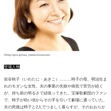
ⓒhttp://gree.jp/hara_hideko/introduction
登場人物
岩谷秋子（いわたに・あきこ）………時子の母。明治生ま
れのモダンな女性。夫の事業の失敗や病気で苦労が続く
が、持ち前の明るさで頑張ってきた。宝塚歌劇団のファン
で、時子が幼い頃からその手を引いて劇場に通っていた。
夫の死後は時子と2人でつましく暮らすが、そのおおらか