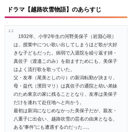
ドラマ【越路吹雪物語】のあらすじ
1932年、小学2年生の河野美保子（岩淵心咲）
は、授業中につい歌い出してしまうほど歌が大好
きな子どもだった。病弱で入退院を繰り返す姉・
真佐子（渡邉このみ）を励ますためにも、美保子
はよく流行歌を歌っていた。
父・友孝（尾美としのり）の新潟転勤が決まり、
母・益代（濱田マリ）は真佐子の通院と幼い弟妹
のため東京の家に残ることとなり、友孝は美保子
だけを連れて赴任地へと向かう。
最初は新潟になじめなかった美保子だが、親友・
八重子に出会い、越路吹雪の芸名の由来となる、
ある“事件”にも遭遇するのだった…。