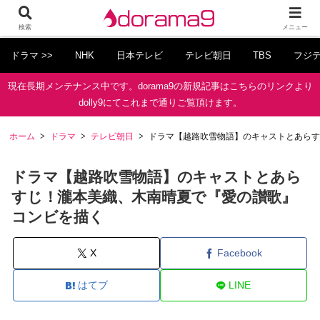
検索
メニュー
ドラマ >>
NHK
日本テレビ
テレビ朝日
TBS
フジ
現在長期メンテナンス中です。dorama9の新規記事はこちらのリンクより
dolly9にてこれまで通りご覧頂けます。
ホーム
ドラマ
テレビ朝日
ドラマ【越路吹雪物語】のキャストとあらす
ドラマ【越路吹雪物語】のキャストとあら
すじ！瀧本美織、木南晴夏で『愛の讃歌』
コンビを描く
X
Facebook
はてブ
LINE