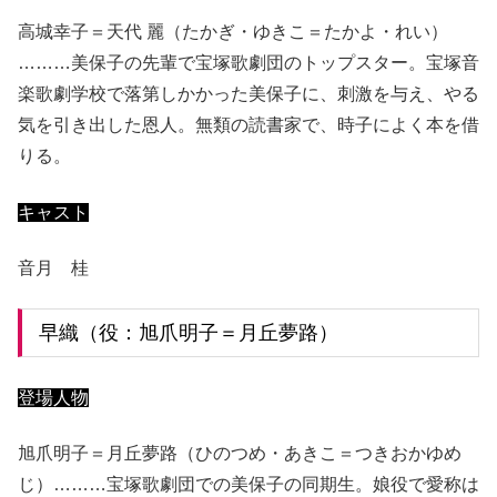
高城幸子＝天代 麗（たかぎ・ゆきこ＝たかよ・れい）
………美保子の先輩で宝塚歌劇団のトップスター。宝塚音
楽歌劇学校で落第しかかった美保子に、刺激を与え、やる
気を引き出した恩人。無類の読書家で、時子によく本を借
りる。
キャスト
音月 桂
早織（役：旭爪明子＝月丘夢路）
登場人物
旭爪明子＝月丘夢路（ひのつめ・あきこ＝つきおかゆめ
じ）………宝塚歌劇団での美保子の同期生。娘役で愛称は