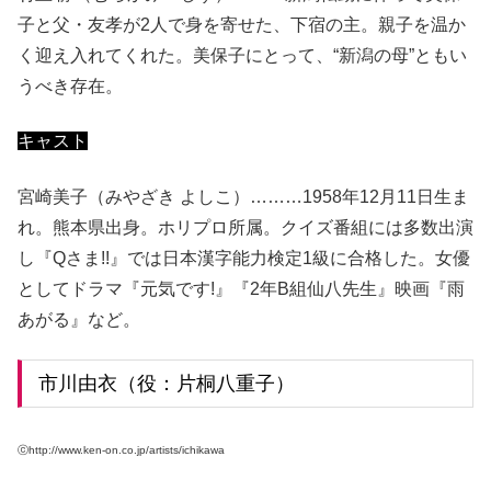
子と父・友孝が2人で身を寄せた、下宿の主。親子を温か
く迎え入れてくれた。美保子にとって、“新潟の母”ともい
うべき存在。
キャスト
宮崎美子（みやざき よしこ）………1958年12月11日生ま
れ。熊本県出身。ホリプロ所属。クイズ番組には多数出演
し『Qさま!!』では日本漢字能力検定1級に合格した。女優
としてドラマ『元気です!』『2年B組仙八先生』映画『雨
あがる』など。
市川由衣（役：片桐八重子）
ⓒhttp://www.ken-on.co.jp/artists/ichikawa