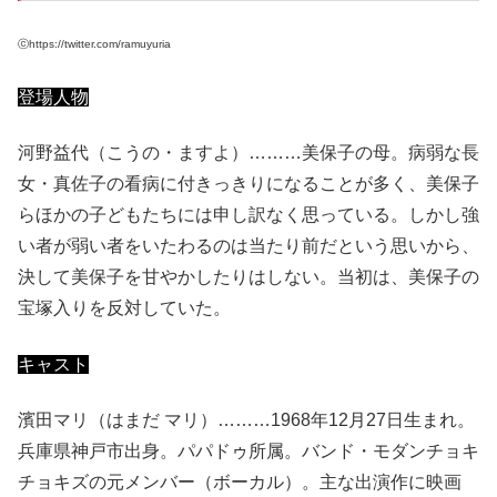
ⓒhttps://twitter.com/ramuyuria
登場人物
河野益代（こうの・ますよ）………美保子の母。病弱な長
女・真佐子の看病に付きっきりになることが多く、美保子
らほかの子どもたちには申し訳なく思っている。しかし強
い者が弱い者をいたわるのは当たり前だという思いから、
決して美保子を甘やかしたりはしない。当初は、美保子の
宝塚入りを反対していた。
キャスト
濱田マリ（はまだ マリ）………1968年12月27日生まれ。
兵庫県神戸市出身。パパドゥ所属。バンド・モダンチョキ
チョキズの元メンバー（ボーカル）。主な出演作に映画