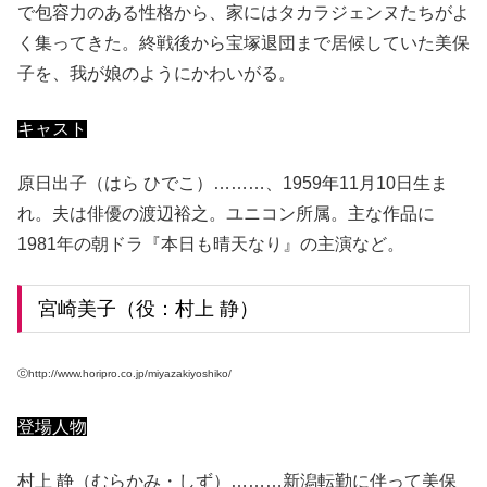
で包容力のある性格から、家にはタカラジェンヌたちがよ
く集ってきた。終戦後から宝塚退団まで居候していた美保
子を、我が娘のようにかわいがる。
キャスト
原日出子（はら ひでこ）………、1959年11月10日生ま
れ。夫は俳優の渡辺裕之。ユニコン所属。主な作品に
1981年の朝ドラ『本日も晴天なり』の主演など。
宮崎美子（役：村上 静）
ⓒhttp://www.horipro.co.jp/miyazakiyoshiko/
登場人物
村上 静（むらかみ・しず）………新潟転勤に伴って美保