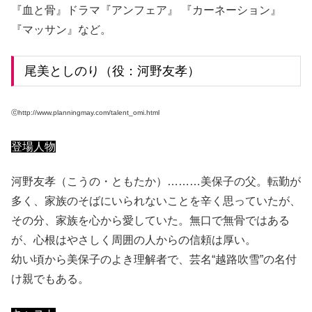
『血と骨』ドラマ『アンフェア』 『カーネーション』
『マッサン』など。
尾美としのり（役：河野友孝）
ⓒhttp://www.planningmay.com/talent_omi.html
登場人物
河野友孝（こうの・ともたか）………美保子の父。転勤が
多く、家族のそばにいられないことを辛く思っていたが、
その分、家族を心から愛していた。無口で無骨ではある
が、心根はやさしく周囲の人からの信頼は厚い。
幼い頃から美保子のよき理解者で、芸名“越路吹雪”の名付
け親でもある。