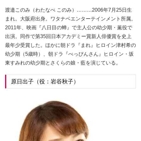
渡邉このみ（わたなべ このみ）………2006年7月25日生
まれ。大阪府出身。ワタナベエンターテインメント所属。
2011年、映画『八日目の蝉』で主人公の幼少期・薫役で
出演。同作で第35回日本アカデミー賞新人俳優賞を史上
最年少受賞した。ほかに朝ドラ『まれ』ヒロイン津村希の
幼少期（5歳時）、朝ドラ『べっぴんさん』ヒロイン・坂
東すみれの幼少期とさくらの娘・藍を演じている。
原日出子（役：岩谷秋子）