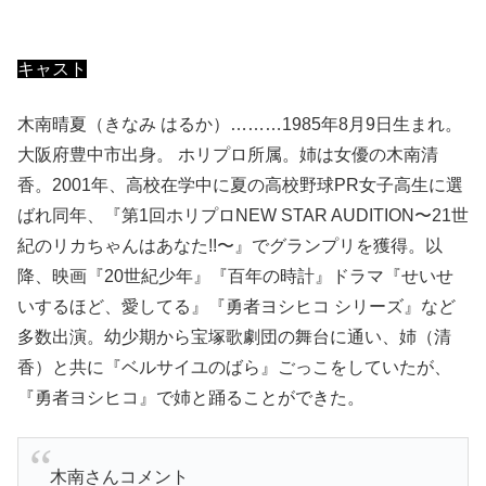
キャスト
木南晴夏（きなみ はるか）………1985年8月9日生まれ。
大阪府豊中市出身。 ホリプロ所属。姉は女優の木南清
香。2001年、高校在学中に夏の高校野球PR女子高生に選
ばれ同年、『第1回ホリプロNEW STAR AUDITION〜21世
紀のリカちゃんはあなた!!〜』でグランプリを獲得。以
降、映画『20世紀少年』『百年の時計』ドラマ『せいせ
いするほど、愛してる』『勇者ヨシヒコ シリーズ』など
多数出演。幼少期から宝塚歌劇団の舞台に通い、姉（清
香）と共に『ベルサイユのばら』ごっこをしていたが、
『勇者ヨシヒコ』で姉と踊ることができた。
木南さんコメント