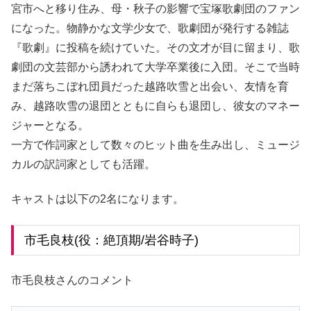
宮市へと移り住み、母・秋子の影響で宝塚歌劇団のファン
になった。物静かな文学少女で、歌劇団が発行する雑誌
『歌劇』に投稿を続けていた。その文才が目に留まり、歌
劇団の文芸部から誘われて大学卒業後に入団。そこで当時
まだ落ちこぼれ団員だった越路吹雪と出会い、友情を育
み、越路吹雪の退団とともに自らも退団し、彼女のマネー
ジャーとなる。
一方で作詞家として数々のヒット曲を生み出し、ミュージ
カルの訳詞家としても活躍。
キャストは以下の2名になります。
市毛良枝(役：絶頂期/岩谷時子)
市毛良枝さんのコメント