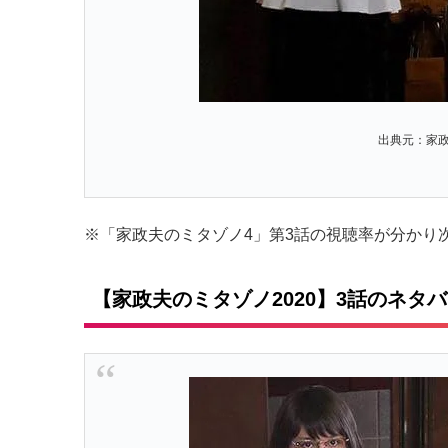
出典元：家政
※「家政夫のミタゾノ4」第3話の視聴率が分かり
【家政夫のミタゾノ2020】3話のネタ