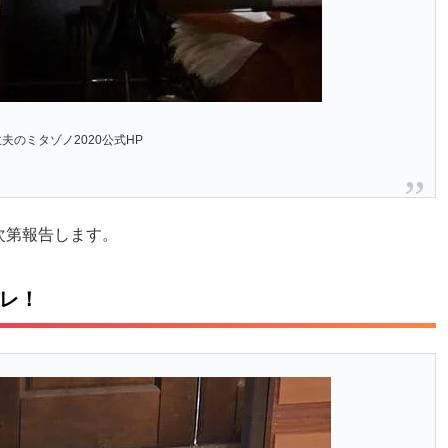
夫のミタゾノ2020公式HP
次第報告します。
バレ！