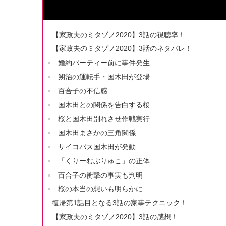
【家政夫のミタゾノ2020】3話の視聴率！
【家政夫のミタゾノ2020】3話のネタバレ！
婚約パーティー前に事件発生
朔治の運転手・国木田が登場
百合子の不信感
国木田との関係を告白する桜
桜と国木田別れさせ作戦実行
国木田まさかの三角関係
サイコパス国木田が発動
「くりーむぶりゅこ」の正体
百合子の衝撃の事実も判明
桜の本当の想いも明らかに
復帰第1話目となる3話の家事テクニック！
【家政夫のミタゾノ2020】3話の感想！