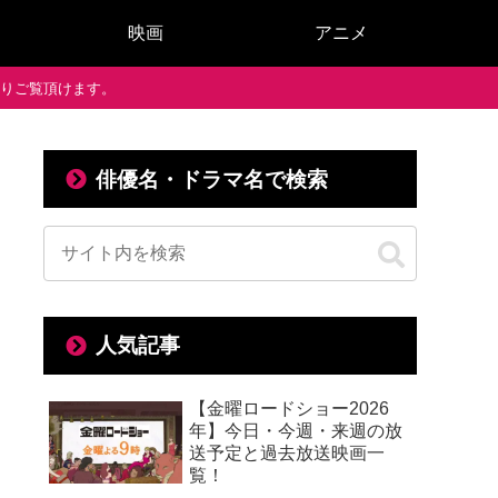
映画
アニメ
で通りご覧頂けます。
俳優名・ドラマ名で検索
人気記事
【金曜ロードショー2026
年】今日・今週・来週の放
送予定と過去放送映画一
覧！