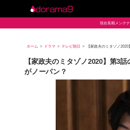
現在長期メンテナン
ホーム
ドラマ
テレビ朝日
【家政夫のミタゾノ202
【家政夫のミタゾノ2020】第3
がノーパン？