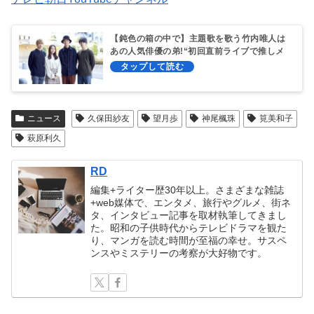
【鈍色の箱の中で】主題歌を歌う竹内唯人は
あの人気俳優の弟!“初回直前ライブで推しメ
ン発表
ニュース
久保田紗友
望月歩
神尾楓珠
筧美和子
萩原利久
RD
編集+ライター歴30年以上。さまざまな雑誌
+web媒体で、エンタメ、旅行やグルメ、街ネ
タ、インタビュー記事を取材執筆してきまし
た。昭和の子供時代からテレビドラマを観た
り、マンガを読む時間が至福の幸せ。サスペ
ンスやミステリーの考察が大好物です。