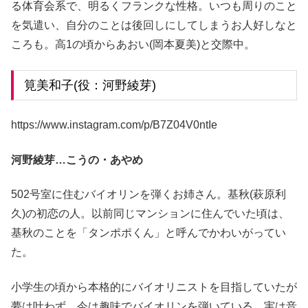
る体育会系で、明るくフランクな性格。いつも周りのこと
を気遣い、自分のことは後回しにしてしまうお人好しなと
ころも。高1の頃からあおい(岡本夏美)と交際中。
筧美和子(役：河野綾芽)
https://www.instagram.com/p/B7Z04V0ntIe
河野綾芽…こうの・あやめ
502号室に住むバイオリンを弾くお姉さん。基秋(萩原利
久)の初恋の人。以前同じマンションに住んでいた頃は、
基秋のことを「タンポポくん」と呼んでかわいがってい
た。
小学生の頃から本格的にバイオリニストを目指していたが
夢は叶わず、今は趣味でバイオリンを弾いている。実は音