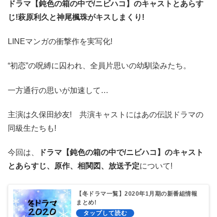
ドラマ【鈍色の箱の中で/ニビハコ】のキャストとあらす
じ!萩原利久と神尾楓珠がキスしまくり!
LINEマンガの衝撃作を実写化!
“初恋”の呪縛に囚われ、全員片思いの幼馴染みたち。
一方通行の思いが加速して…
主演は久保田紗友! 共演キャストにはあの伝説ドラマの
同級生たちも!
今回は、
ドラマ【鈍色の箱の中で/ニビハコ】のキャスト
とあらすじ、原作、相関図、放送予定
について!
【冬ドラマ一覧】2020年1月期の新番組情報
まとめ!