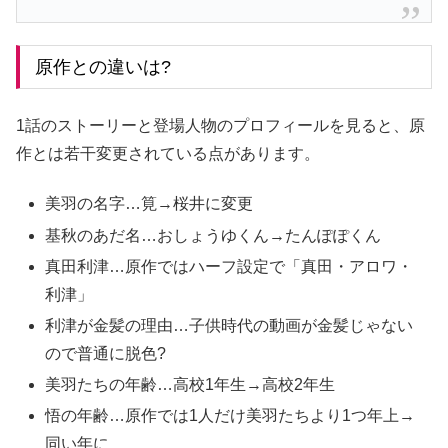
原作との違いは?
1話のストーリーと登場人物のプロフィールを見ると、原
作とは若干変更されている点があります。
美羽の名字…筧→桜井に変更
基秋のあだ名…おしょうゆくん→たんぽぽくん
真田利津…原作ではハーフ設定で「真田・アロワ・
利津」
利津が金髪の理由…子供時代の動画が金髪じゃない
ので普通に脱色?
美羽たちの年齢…高校1年生→高校2年生
悟の年齢…原作では1人だけ美羽たちより1つ年上→
同い年に