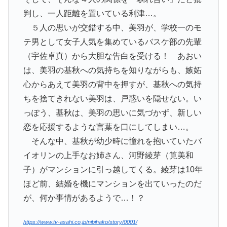
判し、一人距離を置いている利津…。
５人の思いが交錯する中、美羽が、学校一のモ
テ男として女子人気を集めているバスケ部の先輩
（宇佐卓真）から大胆な告白を受ける！ あおい
は、美羽の基秋への気持ちを知りながらも、嫉妬
心からあえて美羽の背中を押すが、基秋への気持
ちを捨てきれない美羽は、戸惑いを隠せない。い
っぽう、基秋は、美羽の思いに気づかず、新しい
恋を応援するような言葉を口にしてしまい…。
そんな中、基秋が幼少時に憧れを抱いていたバ
イオリンの上手なお姉さん、河野綾芽（筧美和
子）がマンションに引っ越してくる。綾芽は10年
ほど前、結婚を機にマンションを出ていったのだ
が、何か事情があるようで…！？
https://www.tv-asahi.co.jp/nibihako/story/0001/