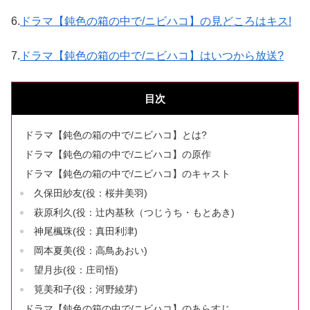
6.
ドラマ【鈍色の箱の中で/ニビハコ】の見どころはキス!
7.
ドラマ【鈍色の箱の中で/ニビハコ】はいつから放送?
目次
ドラマ【鈍色の箱の中で/ニビハコ】とは?
ドラマ【鈍色の箱の中で/ニビハコ】の原作
ドラマ【鈍色の箱の中で/ニビハコ】のキャスト
久保田紗友(役：桜井美羽)
萩原利久(役：辻内基秋（つじうち・もとあき)
神尾楓珠(役：真田利津)
岡本夏美(役：高鳥あおい)
望月歩(役：庄司悟)
筧美和子(役：河野綾芽)
ドラマ【鈍色の箱の中で/ニビハコ】のあらすじ