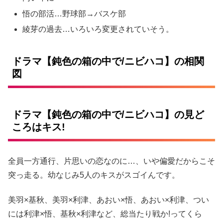
悟の部活…野球部→バスケ部
綾芽の過去…いろいろ変更されていそう。
ドラマ【鈍色の箱の中で/ニビハコ】の相関
図
ドラマ【鈍色の箱の中で/ニビハコ】の見ど
ころはキス!
全員一方通行、片思いの恋なのに…、いや偏愛だからこそ
突っ走る。幼なじみ5人のキスがスゴイんです。
美羽×基秋、美羽×利津、あおい×悟、あおい×利津、つい
には利津×悟、基秋×利津など、総当たり戦か!ってくら