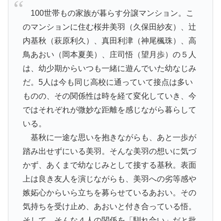
100世帯もの家族が暮らす分譲マンション。こ
のマンションに住む桜井美羽（久保田紗友）、辻
内基秋（萩原利久）、真田利津（神尾楓珠）、高
鳥あおい（岡本夏美）、庄司悟（望月歩）の５人
は、幼少期からいつも一緒に遊んでいた幼なじみ
だ。5人は今も同じ高校に通っていて接点は多い
ものの、その関係性は時を経て変化していき、今
ではそれぞれが微妙な距離を感じながら暮らして
いる。
基秋に一途な思いを抱きながらも、あと一歩が
踏み出せずにいる美羽。そんな美羽の想いに気づ
かず、あくまで幼なじみとして接する基秋。表面
上は良き友人を演じながらも、美羽への劣等感や
嫉妬心からいら立ちを募らせているあおい。その
気持ちを受け止め、あおいと付き合っている悟。
そして、そんな４人の関係を「馴れ合い」だと批