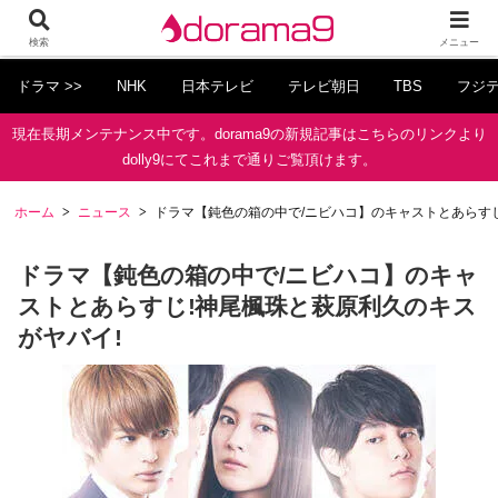
検索
メニュー
ドラマ >>
NHK
日本テレビ
テレビ朝日
TBS
フジ
現在長期メンテナンス中です。dorama9の新規記事はこちらのリンクより
dolly9にてこれまで通りご覧頂けます。
ホーム
ニュース
ドラマ【鈍色の箱の中で/ニビハコ】のキャストとあらすじ
ドラマ【鈍色の箱の中で/ニビハコ】のキャ
ストとあらすじ!神尾楓珠と萩原利久のキス
がヤバイ!