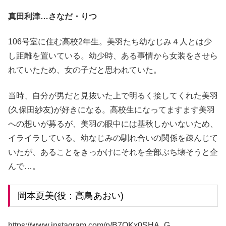
真田利津…さなだ・りつ
106号室に住む高校2年生。美羽たち幼なじみ４人とは少
し距離を置いている。幼少時、ある事情から女装をさせら
れていたため、女の子だと思われていた。
当時、自分が男だと見抜いた上で明るく接してくれた美羽
(久保田紗友)が好きになる。高校生になってますます美羽
への想いが募るが、美羽の眼中には基秋しかいないため、
イライラしている。幼なじみの馴れ合いの関係を疎んじて
いたが、あることをきっかけにそれを全部ぶち壊そうと企
んで…。
岡本夏美(役：高鳥あおい)
https://www.instagram.com/p/B7OKx0SHA_G