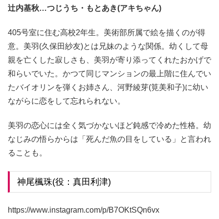
辻内基秋…つじうち・もとあき(アキちゃん)
405号室に住む高校2年生。美術部所属で絵を描くのが得
意。美羽(久保田紗友)とは兄妹のような関係。幼くして母
親を亡くした寂しさも、美羽が寄り添ってくれたおかげで
和らいでいた。かつて同じマンションの最上階に住んでい
たバイオリンを弾くお姉さん、河野綾芽(筧美和子)に幼い
ながらに恋をして忘れられない。
美羽の恋心には全く気づかないほど鈍感で冷めた性格。幼
なじみの悟らからは「死んだ魚の目をしている」と言われ
ることも。
神尾楓珠(役：真田利津)
https://www.instagram.com/p/B7OKtSQn6vx