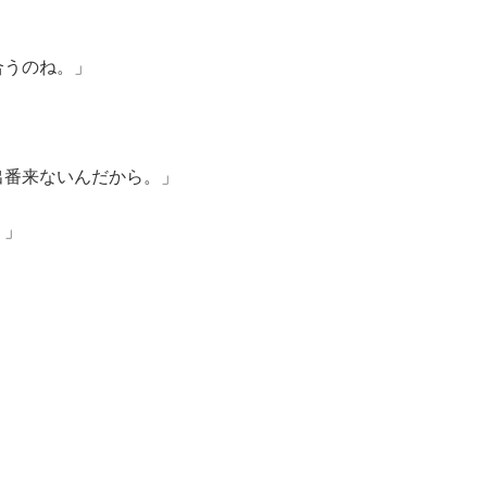
合うのね。」
出番来ないんだから。」
！」