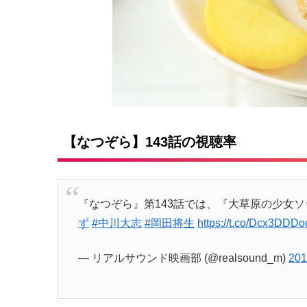
【なつぞら】143話の視聴率
『なつぞら』第143話では、『大草原の少女
ず
#中川大志
#岡田将生
https://t.co/Dcx3DDDo
— リアルサウンド映画部 (@realsound_m)
20