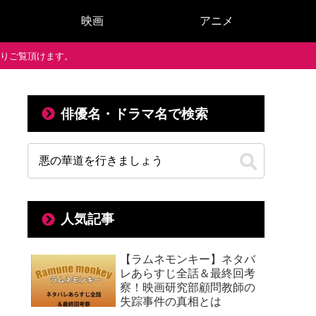
映画
アニメ
で通りご覧頂けます。
俳優名・ドラマ名で検索
人気記事
【ラムネモンキー】ネタバ
レあらすじ全話＆最終回考
察！映画研究部顧問教師の
失踪事件の真相とは