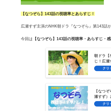
【なつぞら】143話の視聴率とあらすじ！
広瀬すず主演のNHK朝ドラ『なつぞら』第143話が2
今回は
【なつぞら】143話の視聴率・あらすじ・感
朝ドラ【
じ！広瀬
【なつぞ
瀬すず）
墓」！