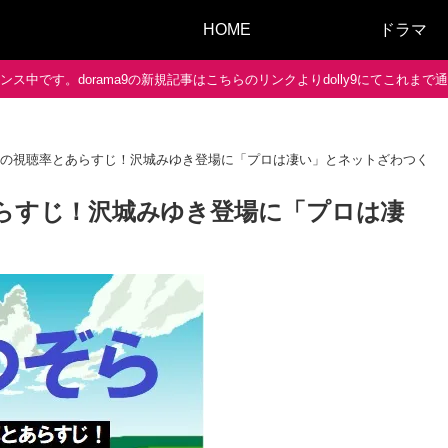
HOME
ドラマ
ス中です。dorama9の新規記事はこちらのリンクよりdolly9にてこれま
3話の視聴率とあらすじ！沢城みゆき登場に「プロは凄い」とネットざわつく！
あらすじ！沢城みゆき登場に「プロは凄