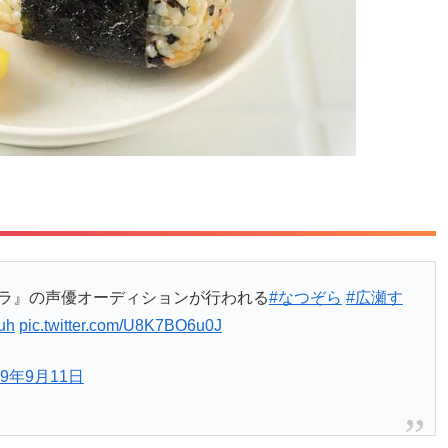
ソラ』の声優オーディションが行われる
#なつぞら
#広瀬す
uh
pic.twitter.com/U8K7BO6u0J
19年9月11日