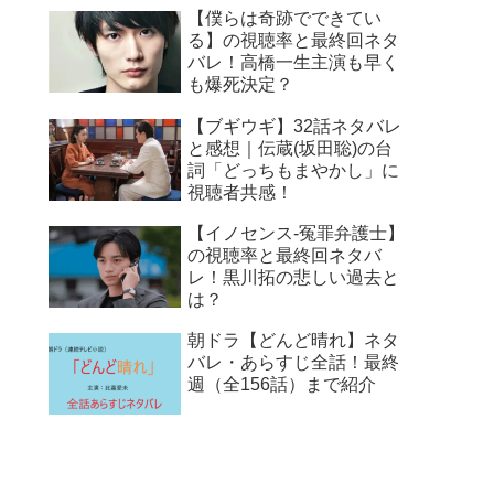
【僕らは奇跡でできてい
る】の視聴率と最終回ネタ
バレ！高橋一生主演も早く
も爆死決定？
【ブギウギ】32話ネタバレ
と感想｜伝蔵(坂田聡)の台
詞「どっちもまやかし」に
視聴者共感！
【イノセンス-冤罪弁護士】
の視聴率と最終回ネタバ
レ！黒川拓の悲しい過去と
は？
朝ドラ【どんど晴れ】ネタ
バレ・あらすじ全話！最終
週（全156話）まで紹介