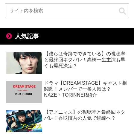
人気記事
【僕らは奇跡でできている】の視聴率
と最終回ネタバレ！高橋一生主演も早
くも爆死決定？
ドラマ【DREAM STAGE】キャスト相
関図！メンバーで一番人気は？
NAZE・TORINNER紹介
【アノニマス】の視聴率と最終回ネタ
バレ！香取慎吾の人気で続編へ？