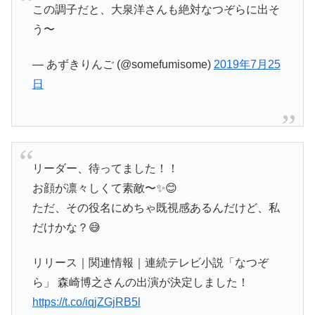
この調子だと、大泉洋さんも絶対なつぞらに出そ
う〜
— あずきりんご (@somefumisome)
2019年7月25
日
リーダー、待ってました！！
お顔が凛々しくて素敵〜✨😊
ただ、その役名にめちゃ既視感あるんだけど、私
だけかな？😅
リリース｜関連情報｜連続テレビ小説「なつぞ
ら」 森崎博之さんの出演が決定しました！
https://t.co/iqjZGjRB5l