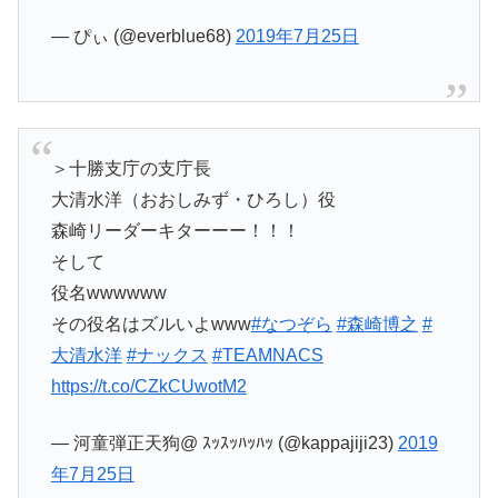
— ぴぃ (@everblue68)
2019年7月25日
＞十勝支庁の支庁長
大清水洋（おおしみず・ひろし）役
森崎リーダーキターーー！！！
そして
役名wwwwww
その役名はズルいよwww
#なつぞら
#森崎博之
#
大清水洋
#ナックス
#TEAMNACS
https://t.co/CZkCUwotM2
— 河童弾正天狗@ ｽｯｽｯﾊｯﾊｯ (@kappajiji23)
2019
年7月25日