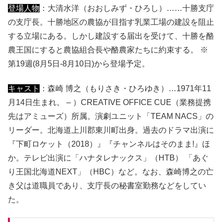
登場人物
：大清水洋（おおしみず・ひろし）……十勝支庁
の支庁長。十勝地区の農協が目指す乳業工場の建設を阻止
する立場にある。しかし建設する届出を受けて、十勝を酪
農王国にすると農協組合長や酪農家たちに約束する。 ※
第19週(8月5日-8月10日)から登場予定。
キャスト
：森崎 博之（もりさき・ひろゆき）…1971年11
月14日生まれ。 – ）CREATIVE OFFICE CUE（業務提携
先はアミューズ）所属。演劇ユニット「TEAM NACS」の
リーダー。北海道上川郡東川町出身。過去のドラマ出演に
『下町ロケット（2018）』『チャンネルはそのまま!』ほ
か。テレビ出演に「ハナタレナックス」（HTB） 「あぐ
り王国北海道NEXT」（HBC）など。なお、森崎博之の亡
き父は道職員であり、支庁長の秘書室勤務などをしてい
た。