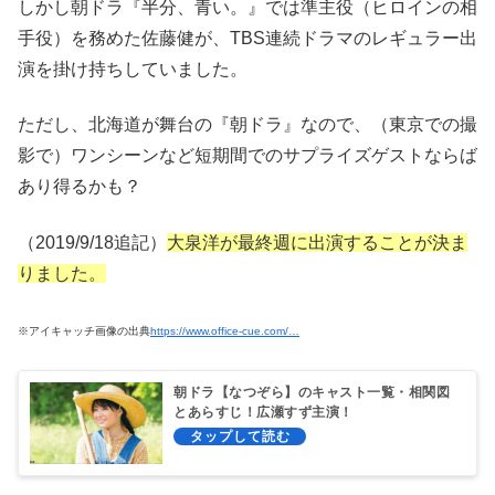
しかし朝ドラ『半分、青い。』では準主役（ヒロインの相
手役）を務めた佐藤健が、TBS連続ドラマのレギュラー出
演を掛け持ちしていました。
ただし、北海道が舞台の『朝ドラ』なので、（東京での撮
影で）ワンシーンなど短期間でのサプライズゲストならば
あり得るかも？
（2019/9/18追記）
大泉洋が最終週に出演することが決ま
りました。
※アイキャッチ画像の出典
https://www.office-cue.com/…
朝ドラ【なつぞら】のキャスト一覧・相関図
とあらすじ！広瀬すず主演！