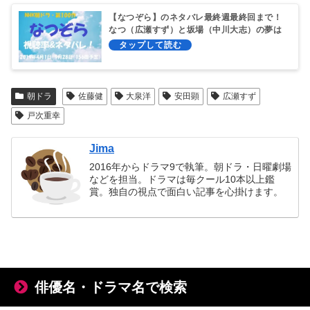
【なつぞら】のネタバレ最終週最終回まで！
なつ（広瀬すず）と坂場（中川大志）の夢は
あの「火垂るの墓」！
朝ドラ
佐藤健
大泉洋
安田顕
広瀬すず
戸次重幸
Jima
2016年からドラマ9で執筆。朝ドラ・日曜劇場
などを担当。ドラマは毎クール10本以上鑑
賞。独自の視点で面白い記事を心掛けます。
俳優名・ドラマ名で検索