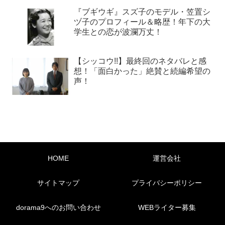
『ブギウギ』スズ子のモデル・笠置シ
ヅ子のプロフィール＆略歴！年下の大
学生との恋が波瀾万丈！
【シッコウ!!】最終回のネタバレと感
想！「面白かった」絶賛と続編希望の
声！
HOME
運営会社
サイトマップ
プライバシーポリシー
dorama9へのお問い合わせ
WEBライター募集