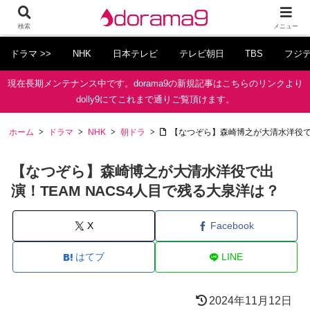
検索
メニュー
ドラマ >>
NHK
日本テレビ
テレビ朝日
TBS
フジ
現在長期メンテナンス中です。dorama9の新規記事はこちらのリンクより
dolly9にてこれまで通りご覧頂けます。
ホーム
ドラマ
NHK
朝ドラ
【なつぞら】森崎博之が大清水洋役で出
【なつぞら】森崎博之が大清水洋役で出
演！TEAM NACS4人目で残る大泉洋は？
X
Facebook
はてブ
LINE
2024年11月12日