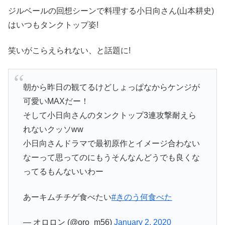
ジルベールの回想シーンで料理する小日向さん(山本耕史)
はいつもタンクトップ姿!
笑いがこらえられない、と話題に!
朝から昨日の観てるけどしょっぱなからケンジが
可愛いMAXだー！
そして小日向さんのタンクトップ3連攻撃耐えら
れないクッソww
小日向さんドラマで最初原作とイメージ合わない
なーって思ってのにもうそんなんどうでも良くな
ってるもんないいわー
あーキムチチゲ食べたい
#きのう何食べた
— オロロン (@oro_m56)
January 2, 2020