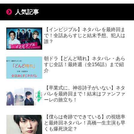
人気記事
【インビジブル】ネタバレを最終回ま
で！全話あらすじと結末予想、犯人は
誰？
朝ドラ【どんど晴れ】ネタバレ・あら
すじ全話！最終週（全156話）まで紹
介
【卒業式に、神谷詩子がいない】ネタ
バレを最終回まで！結末はファンファ
ーレの旅立ち！
【僕らは奇跡でできている】の視聴率
と最終回ネタバレ！高橋一生主演も早
くも爆死決定？