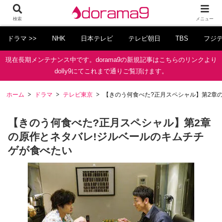
検索
メニュー
ドラマ >>
NHK
日本テレビ
テレビ朝日
TBS
フジ
現在長期メンテナンス中です。dorama9の新規記事はこちらのリンクより
dolly9にてこれまで通りご覧頂けます。
ホーム
ドラマ
テレビ東京
【きのう何食べた?正月スペシャル】第2章
【きのう何食べた?正月スペシャル】第2章
の原作とネタバレ!ジルベールのキムチチ
ゲが食べたい