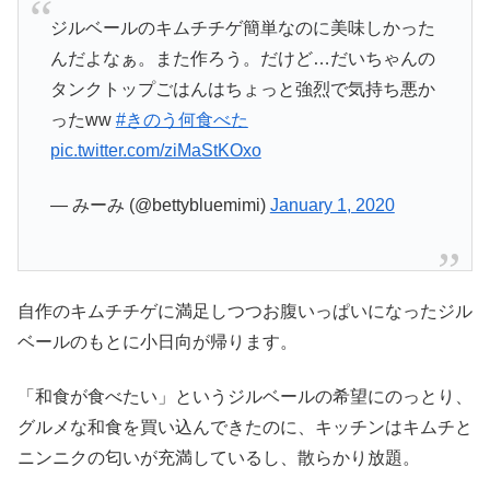
ジルベールのキムチチゲ簡単なのに美味しかった
んだよなぁ。また作ろう。だけど…だいちゃんの
タンクトップごはんはちょっと強烈で気持ち悪か
ったww
#きのう何食べた
pic.twitter.com/ziMaStKOxo
— みーみ (@bettybluemimi)
January 1, 2020
自作のキムチチゲに満足しつつお腹いっぱいになったジル
ベールのもとに小日向が帰ります。
「和食が食べたい」というジルベールの希望にのっとり、
グルメな和食を買い込んできたのに、キッチンはキムチと
ニンニクの匂いが充満しているし、散らかり放題。