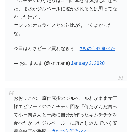
キムチチゲのくだりは本当に幸せな気持ちになっ
た。まさかジルベールに泣かされるとは思ってな
かったけど…
ケンジのオムライスとの対比がすごくよかった
な。
今日はわさビーフ買わなきゃ！
#きのう何食べた
— おにまんま (@kntmarie)
January 2, 2020
おお…この、原作屈指のジルベールわがまま女王
様エピソードのキムチチゲ回を「何だかんだ言っ
て小日向さんと一緒に自分が作ったキムチチゲを
食べたかったジルベール」に落とし込んでいく安
達奈緒子の手腕…
#きのう何食べた