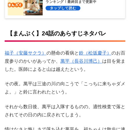
ランキング！最終回まで更新中
【まんぷく】24話のあらすじネタバレ
福子（安藤サクラ）
の懸命の看病と
鈴（松坂慶子）
のお百
度参りのかいがあってか、
萬平（長谷川博己）
は目を覚ま
した。医師によると山は越えたという。
その夜。萬平は三途の川の向こうで「こっちに来ちゃダメ
よ。」と鈴に言われたという。
それから数日後、萬平は入隊するものの、適性検査で落と
されてその日の内に戻されてしまう。
情けなさと悔しさで落ち込む萬平を、福ちゃんは散歩に連