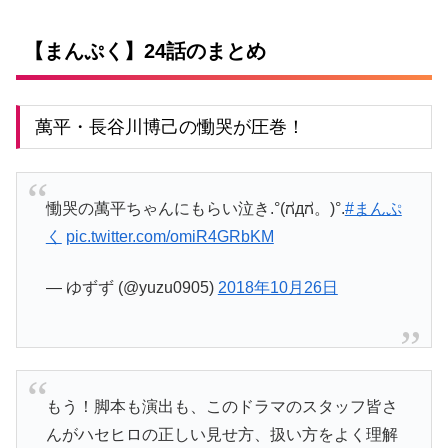
【まんぷく】24話のまとめ
萬平・長谷川博己の慟哭が圧巻！
慟哭の萬平ちゃんにもらい泣き.°(ಗдಗ。)°.
#まんぷ
く
pic.twitter.com/omiR4GRbKM
— ゆずず (@yuzu0905)
2018年10月26日
もう！脚本も演出も、このドラマのスタッフ皆さ
んがハセヒロの正しい見せ方、扱い方をよく理解