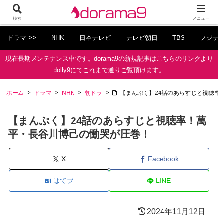
検索
メニュー
ドラマ >>
NHK
日本テレビ
テレビ朝日
TBS
フジ
現在長期メンテナンス中です。dorama9の新規記事はこちらのリンクより
dolly9にてこれまで通りご覧頂けます。
ホーム
ドラマ
NHK
朝ドラ
【まんぷく】24話のあらすじと視聴
【まんぷく】24話のあらすじと視聴率！萬
平・長谷川博己の慟哭が圧巻！
X
Facebook
はてブ
LINE
2024年11月12日