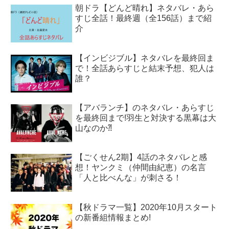
朝ドラ【どんど晴れ】ネタバレ・あら
すじ全話！最終週（全156話）まで紹
介
【インビジブル】ネタバレを最終回ま
で！全話あらすじと結末予想、犯人は
誰？
【アバランチ】のネタバレ・あらすじ
を最終回まで!羽生と対決する黒幕は大
山なのか⁈
【ごくせん2期】4話のネタバレと感
想！ヤンクミ（仲間由紀恵）の名言
「人と比べんな」が刺さる！
【秋ドラマ一覧】2020年10月スタート
の新番組情報まとめ!