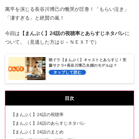
萬平を演じる長谷川博己の慟哭が圧巻！「もらい泣き」
「凄すぎる」と絶賛の嵐！
今回は
【まんぷく
】24
話の視聴率とあらすじネタバレ
に
ついて。（見逃した方はＵ－ＮＥＸＴで）
朝ドラ【まんぷく】キャストとあらすじ！安
藤サクラ×長谷川博己夫婦のモデルは？
目次
【まんぷく】24話の視聴率
【まんぷく】24話のあらすじネタバレ
【まんぷく】24話のまとめ