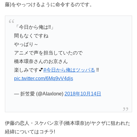
藤)をやっつけるように命令するのです。
「今日から俺は!!」
間もなくですね
やっぱり～
アニメで声を担当していたので
橋本環奈さんのお京さん
楽しみです💕
#今日から俺はツッパる
!!
pic.twitter.com/6Mq9vV4djs
— 折笠愛 (@AIaxlone)
2018年10月14日
伊藤の恋人・スケバン京子(橋本環奈)がヤクザに狙われた
経緯についてはコチラ!