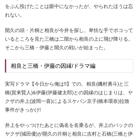
をぶん投げたことは眼中になかったが、やられたほうは忘
れない。
開久の頭・片桐と相良が今井を探し、卑怯な手でボコって
いるところを見た三橋は二階から相良の上に飛び降りる。
そこから三橋・伊藤と開久の戦いが始まった。
相良と三橋・伊藤の因縁/ドラマ編
実写ドラマ【今日から俺は!!】での、相良(磯村勇斗)と三
橋(賀来賢人)&伊藤(伊藤健太郎)との因縁のはじまりは、ヤ
クザの井上(波岡一喜)によるスケバン京子(橋本環奈)拉致
事件がきっかけ!
井上をやっつけたあとに偽名を名乗るが、井上のバックの
ヤクザ(城田優)が開久の片桐と相良に吉村と石橋(三橋と伊