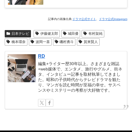
記事内の画像出典:
ドラマ公式サイト
、
ドラマ公式Instagram
日本テレビ
伊藤健太郎
城田優
有村架純
橋本環奈
波岡一喜
磯村勇斗
賀来賢人
RD
編集+ライター歴30年以上。さまざまな雑誌
+web媒体で、エンタメ、旅行やグルメ、街ネ
タ、インタビュー記事を取材執筆してきまし
た。昭和の子供時代からテレビドラマを観た
り、マンガを読む時間が至福の幸せ。サスペ
ンスやミステリーの考察が大好物です。