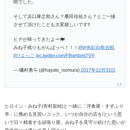
間でした。
そして浜口庫之助さん？桑田佳祐さん？とご一緒
させて頂けたことも大変嬉しいです‼️
ヒデが帰ってきたよー🍽
みね子残りもがんばっぺ！！！
#NHK紅白歌合戦
#ひよっこ
pic.twitter.com/FBwhbmt7VX
— 磯村勇斗 (@hayato_isomura)
2017年12月31日
ヒロイン・みね子(有村架純)と一緒に「洋食屋・すずふり
亭」に務める見習いコック。いつか自分の店を!という思
いで日々精進する頑張り屋。みね子を見守り続けた思いが