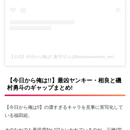
【公式】今日から俺は‼︎ 激写‼︎さん(@kyoukaraoreha_ntv)がシェアした投稿
【今日から俺は!!】最凶ヤンキー・相良と磯
村勇斗のギャップまとめ!
【今日から俺は!!】の濃すぎるキャラを見事に実写化して
いる福田組。
そのなかでも再現度No.1!?といわれているのが、三橋(賀