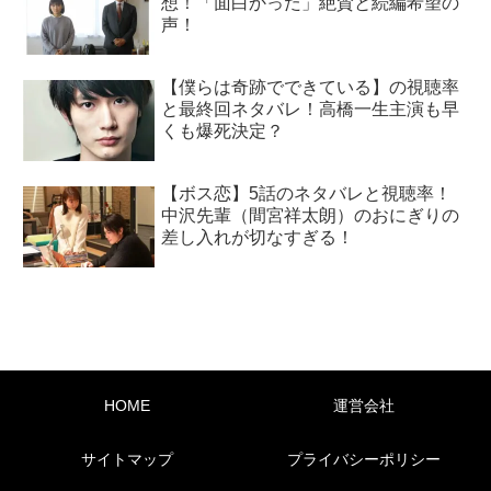
想！「面白かった」絶賛と続編希望の
声！
【僕らは奇跡でできている】の視聴率
と最終回ネタバレ！高橋一生主演も早
くも爆死決定？
【ボス恋】5話のネタバレと視聴率！
中沢先輩（間宮祥太朗）のおにぎりの
差し入れが切なすぎる！
HOME
運営会社
サイトマップ
プライバシーポリシー