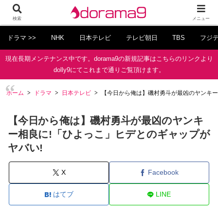
検索
メニュー
ドラマ >>
NHK
日本テレビ
テレビ朝日
TBS
フジ
現在長期メンテナンス中です。dorama9の新規記事はこちらのリンクより
dolly9にてこれまで通りご覧頂けます。
ホーム
ドラマ
日本テレビ
【今日から俺は】磯村勇斗が最凶のヤンキー
【今日から俺は】磯村勇斗が最凶のヤンキ
ー相良に!「ひよっこ」ヒデとのギャップが
ヤバい!
X
Facebook
はてブ
LINE