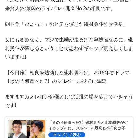
来賢人)の最凶のライバル・開久No.2の相良です。
朝ドラ「ひよっこ」のヒデを演じた磯村勇斗の大変身!
女にも容赦なく、マジで虫唾が走るほど卑怯者なのに、磯
村勇斗が演じるということで思わずギャップ萌えしてしま
いますね!
【今日俺】相良を熱演した磯村勇斗は、2019年春ドラマ
【きのう何食べた?】のジルベール役で再降臨!
ますますカメレオン俳優として活躍の場を広げていきそう
です!
【きのう何食べた?】磯村勇斗と山本耕史がゲ
イカップルに。ジルベール最高も小日向は不
評?