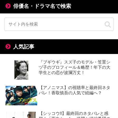
俳優名・ドラマ名で検索
人気記事
『ブギウギ』スズ子のモデル・笠置シ
ヅ子のプロフィール＆略歴！年下の大
学生との恋が波瀾万丈！
【アノニマス】の視聴率と最終回ネタ
バレ！香取慎吾の人気で続編へ？
【シッコウ!!】最終回のネタバレと感