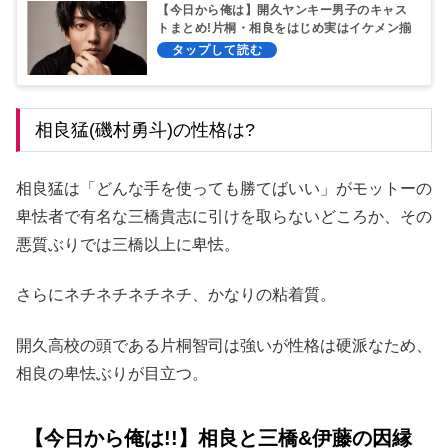
【今日から俺は】開久ヤンキー男子のキャス
トまとめ!片桐・相良をはじめ実はイケメン揃
い!?
相良猛(磯村勇斗)の性格は?
相良猛は「どんな手を使っても勝てばいい」がモットーの
卑怯者で有名な三橋貴志に引けを取らないどころか、その
悪質ぶりでは三橋以上に卑怯。
さらにネチネチネチネチ、かなりの粘着質。
開久高校の頭である片桐智司は強いが性格は硬派なため、
相良の卑怯ぶりが目立つ。
【今日から俺は!!】相良と三橋&伊藤の因縁