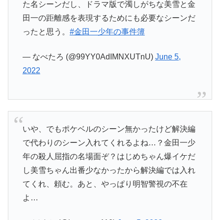
た名シーンだし、ドラマ版で濁しがちな美雪と金
田一の距離感を表現するためにも必要なシーンだ
ったと思う。
#金田一少年の事件簿
— なべたろ (@99YY0AdIMNXUTnU)
June 5,
2022
いや、でもポケベルのシーン無かったけど解決編
で代わりのシーン入れてくれるよね…？金田一少
年の殺人屈指の名場面ぞ？はじめちゃん爆イケだ
し美雪ちゃん出番少なかったから解決編では入れ
てくれ、頼む。あと、やっぱり明智警視の不在
よ…