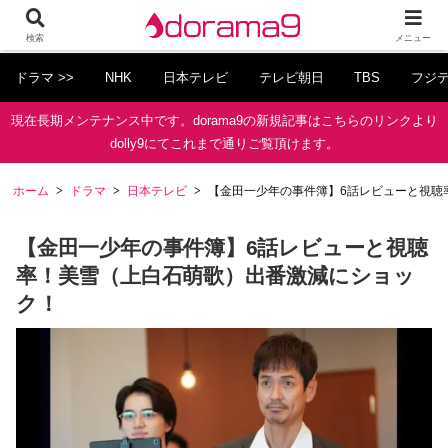
検索
メニュー
ドラマ >>
NHK
日本テレビ
テレビ朝日
TBS
フジ
現在長期メンテナンス中です。dorama9の新規記事はこちらのリンクより
dolly9にてこれまで通りご覧頂けます。
ホーム
ドラマ
日本テレビ
【金田一少年の事件簿】6話レビューと視聴
【金田一少年の事件簿】6話レビューと視聴
率！美雪（上白石萌歌）出番激減にショッ
ク！