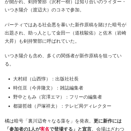
が開かれ、剣持警部（沢村一樹）は知り合いのライター・
いつき陽介（渡辺大）のコネで参加。
パーティではある社会悪を暴いた新作原稿を賭けた暗号が
出題され、助っ人として金田一（道枝駿佑）と佐木（岩崎
大昇）も剣持警部に呼ばれていた。
いつき陽介も含め、多くの関係者が新作原稿を狙ってい
る。
大村紺（山西惇）：出版社社長
時任亘（今井隆文）：雑誌編集者
野中ともみ（宮澤エマ）：フリーの編集者
都築哲雄（戸塚祥太）：テレビ局ディレクター
橘は暗号「裏川辺奇々なる藻を」を発表。
更に新作には
「参加者の1人が
実名
で登場する」と宣言
。会場はざわつ