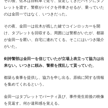
その後、佐木は自転車で走り、並走してきたバイクにタブ
レットを渡す。警察がバイクを停車させるが、乗っていた
のは金田一ではなく、いつきだった。
その夜、金田一は佐木が残した鍵でコインロッカーを開
け、タブレットを回収する。周囲には警察がいたが、都築
が金田一を匿い、自宅に連れてくる。そこにはいつき陽介
がいた。
剣持警部は金田一を信じていたが立場上表立って協力は出
来ない。いつきに頼み、警察を撹乱して貰っていた
。
都築も食事を提供し、協力を申し出る。原稿に関する情報
を集めてくれるという。
金田一はタブレットでパーティ及び、事件発生前後の映像
を見返す。何か違和感を覚える。