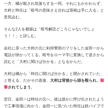
一方、橘が殺され気落ちする一同。それにもかかわらず、
大村と時任は「暗号の意味さえ分れば原稿は手に入る」と
意気込む。
そんな2人を都築は「暗号解読どころじゃないでしょ
う！！」と訝しむ。
会社に戻った大村の元に剣持警部のフリをした金田一から
電話が掛かってくる。暗号をローマ字に変換して逆さから
読むと「大村に聞けば分かる」となるからだ。
大村は橘から「時任に聞けば分かる」と聞かされていた、
と答える。だがその直後、
大村は背後から頭を殴られ、
殺
害
されてしまう
。
翌日、金田一は時任の元へ。彼は誰かに呼び出されたよう
で工事現場に向かう。金田一に気づいた時任は鉄パイプで