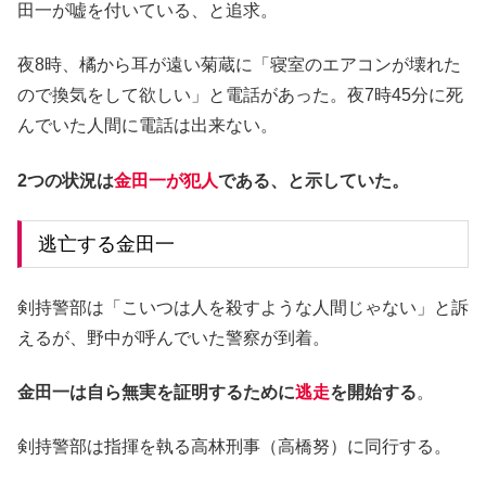
田一が嘘を付いている、と追求。
夜8時、橘から耳が遠い菊蔵に「寝室のエアコンが壊れた
ので換気をして欲しい」と電話があった。夜7時45分に死
んでいた人間に電話は出来ない。
2つの状況は
金田一が犯人
である、と示していた。
逃亡する金田一
剣持警部は「こいつは人を殺すような人間じゃない」と訴
えるが、野中が呼んでいた警察が到着。
金田一は自ら無実を証明するために
逃走
を開始する
。
剣持警部は指揮を執る高林刑事（高橋努）に同行する。