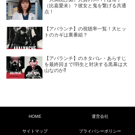
（比嘉愛未）？彼女と鬼を繋げる共通
点！
【アバランチ】の視聴率一覧！大ヒッ
トのカギは裏番組？
【アバランチ】のネタバレ・あらすじ
を最終回まで!羽生と対決する黒幕は大
山なのか⁈
HOME
運営会社
サイトマップ
プライバシーポリシー