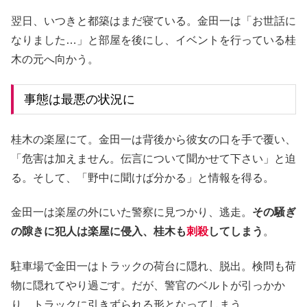
翌日、いつきと都築はまだ寝ている。金田一は「お世話に
なりました…」と部屋を後にし、イベントを行っている桂
木の元へ向かう。
事態は最悪の状況に
桂木の楽屋にて。金田一は背後から彼女の口を手で覆い、
「危害は加えません。伝言について聞かせて下さい」と迫
る。そして、「野中に聞けば分かる」と情報を得る。
金田一は楽屋の外にいた警察に見つかり、逃走。
その騒ぎ
の隙きに犯人は楽屋に侵入、桂木も
刺殺
してしまう
。
駐車場で金田一はトラックの荷台に隠れ、脱出。検問も荷
物に隠れてやり過ごす。だが、警官のベルトが引っかか
り、トラックに引きずられる形となってしまう。