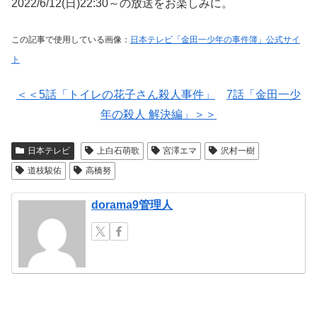
2022/6/12(日)22:30～の放送をお楽しみに。
この記事で使用している画像：
日本テレビ「金田一少年の事件簿」公式サイ
ト
＜＜5話「トイレの花子さん殺人事件」
7話「金田一少
年の殺人 解決編」＞＞
日本テレビ
上白石萌歌
宮澤エマ
沢村一樹
道枝駿佑
高橋努
dorama9管理人