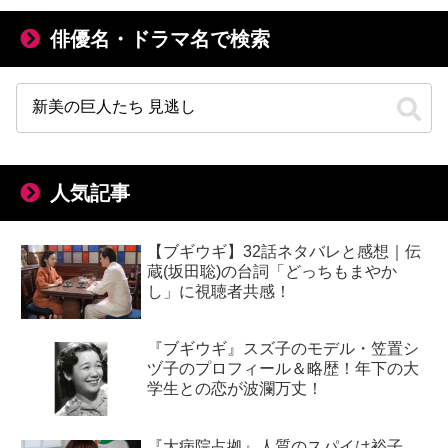
俳優名・ドラマ名で検索
人気記事
【ブギウギ】32話ネタバレと感想｜伝
蔵(坂田聡)の台詞「どっちもまやか
し」に視聴者共感！
『ブギウギ』スズ子のモデル・笠置シ
ヅ子のプロフィール＆略歴！年下の大
学生との恋が波瀾万丈！
『大病院占拠』人質のスパイは裕子