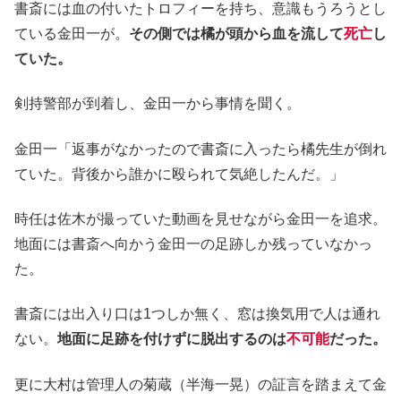
書斎には血の付いたトロフィーを持ち、意識もうろうとし
ている金田一が。
その側では橘が頭から血を流して
死亡
し
ていた。
剣持警部が到着し、金田一から事情を聞く。
金田一「返事がなかったので書斎に入ったら橘先生が倒れ
ていた。背後から誰かに殴られて気絶したんだ。」
時任は佐木が撮っていた動画を見せながら金田一を追求。
地面には書斎へ向かう金田一の足跡しか残っていなかっ
た。
書斎には出入り口は1つしか無く、窓は換気用で人は通れ
ない。
地面に足跡を付けずに脱出するのは
不可能
だった。
更に大村は管理人の菊蔵（半海一晃）の証言を踏まえて金