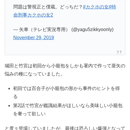
問題は警視正と僕蔵。どっちだ？
#カクホの女
#特
命刑事カクホの女2
— 矢車（テレビ実況専用） (@yagu5zikkyoonly)
November 29, 2019
城田と竹宮は初回から小籠包をしかも署内で作って亜矢の
悩みの種になっていました。
初回では百合子が小籠包の形から事件のヒントを得
る
第2話で竹宮が鑑識結果がほしいなら美味しい小籠包
を奢って欲しい
と度々登場していましたが、最後は恐ろしい爆弾となって