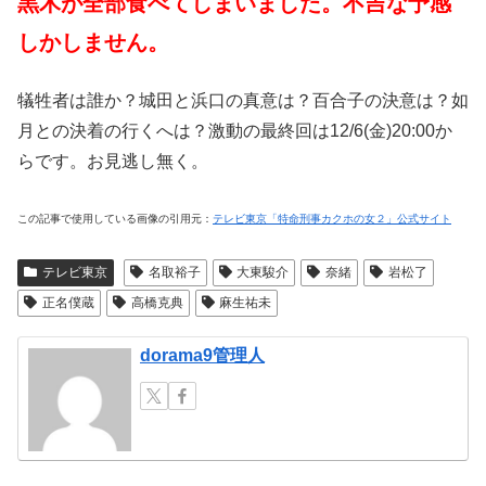
黒木が全部食べてしまいました。不吉な予感
しかしません。
犠牲者は誰か？城田と浜口の真意は？百合子の決意は？如
月との決着の行くへは？激動の最終回は12/6(金)20:00か
らです。お見逃し無く。
この記事で使用している画像の引用元：
テレビ東京「特命刑事カクホの女２」公式サイト
テレビ東京
名取裕子
大東駿介
奈緒
岩松了
正名僕蔵
高橋克典
麻生祐未
dorama9管理人