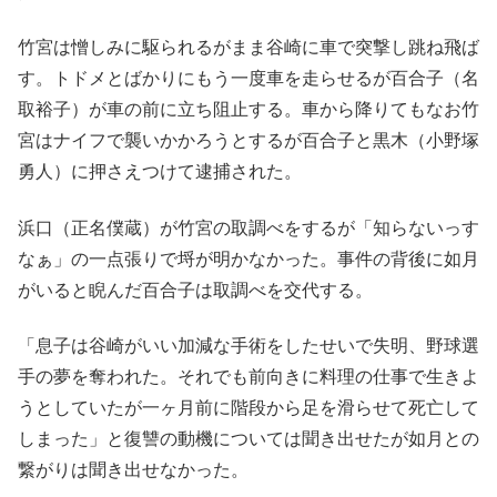
竹宮は憎しみに駆られるがまま谷崎に車で突撃し跳ね飛ば
す。トドメとばかりにもう一度車を走らせるが百合子（名
取裕子）が車の前に立ち阻止する。車から降りてもなお竹
宮はナイフで襲いかかろうとするが百合子と黒木（小野塚
勇人）に押さえつけて逮捕された。
浜口（正名僕蔵）が竹宮の取調べをするが「知らないっす
なぁ」の一点張りで埒が明かなかった。事件の背後に如月
がいると睨んだ百合子は取調べを交代する。
「息子は谷崎がいい加減な手術をしたせいで失明、野球選
手の夢を奪われた。それでも前向きに料理の仕事で生きよ
うとしていたが一ヶ月前に階段から足を滑らせて死亡して
しまった」と復讐の動機については聞き出せたが如月との
繋がりは聞き出せなかった。