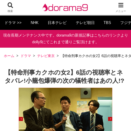
検索
メニュー
ドラマ >>
NHK
日本テレビ
テレビ朝日
TBS
フジ
現在長期メンテナンス中です。dorama9の新規記事はこちらのリンクより
dolly9にてこれまで通りご覧頂けます。
ホーム
ドラマ
テレビ東京
【特命刑事カクホの女2】6話の視聴率とネタ
【特命刑事カクホの女2】6話の視聴率とネ
タバレ!小籠包爆弾の次の犠牲者はあの人!?