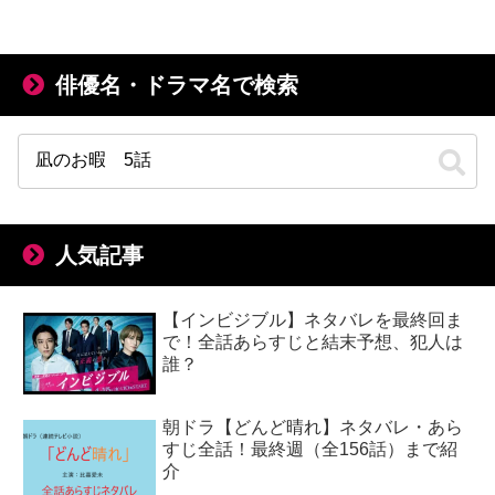
俳優名・ドラマ名で検索
人気記事
【インビジブル】ネタバレを最終回ま
で！全話あらすじと結末予想、犯人は
誰？
朝ドラ【どんど晴れ】ネタバレ・あら
すじ全話！最終週（全156話）まで紹
介