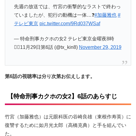
先週の放送では、竹宮の衝撃的なラストで終わっ
ていましたが、犯行の動機は一体…❓
#加藤雅也
#
テレビ東京
pic.twitter.com/9Rd037WSaf
— 特命刑事カクホの女2 テレビ東京金曜夜8時
👮‍♀️11月29日第6話 (@tx_kin8)
November 29, 2019
第6話の視聴率は分り次第お伝えします。
【特命刑事カクホの女2】6話のあらすじ
竹宮（加藤雅也）は元眼科医の谷崎良雄（東根作寿英）に
復讐するために如月光太郎（高橋克典）と手を組んでい
た。