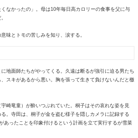
くなかったの」。母は10年毎日高カロリーの食事を父に与
だ。
の意味とトモの苦しみを知り、涙する。
とに地面師たちがやってくる。久遠は断るが強引に迫る男たち
も、スキがあるから悪い。胸を張って生きて負けないんだと檄
（宇崎竜童）が酔いつぶれていた。桐子はその哀れな姿を見
める。寺田は、桐子が金を盗む様子を隠しカメラに記録する
ルがあったことを印象付けるという計画を立て実行するが雪菜