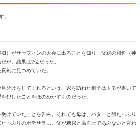
す。
澤樹）がサーフィンの大会に出ることを知り、父親の和也（神
だが、結果は2位だった。
た真剣に見つめていた。
形見分けをしてくれるという。家を訪ねた桐子はトモが書いて
罪を犯したことをほのめかすものだった。
を受けていたことを告白。それでも母は、バターと卵たっぷり
ズたっぷりのポテサラ…。父が糖尿と高血圧であぶないと言わ