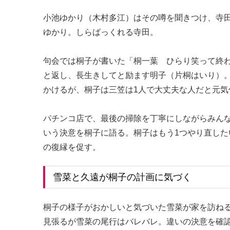
小池ゆかり（木村多江）はその噂を聞きつけ、寺
ゆかり。しらばっくれる寺田。
句会では桐子が書いた「桐一葉 ひらり笑って終
と返し、長生きしてと励ます明子（片桐はいり）
かけるが、桐子は三笠は1人で大丈夫な人だと元気
パチンコ店で、最後の掃除を丁寧にしながらみん
いう決意を桐子に語る。桐子はもう1つやり直した
の復縁を促す。
雪菜と久遠が桐子の計画に気づく
桐子の様子がおかしいと気づいた雪菜が家を訪ね
見張るが雪菜の尾行はバレバレ。違いの決意を確