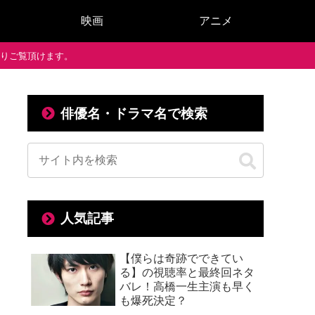
映画
アニメ
で通りご覧頂けます。
俳優名・ドラマ名で検索
人気記事
【僕らは奇跡でできてい
る】の視聴率と最終回ネタ
バレ！高橋一生主演も早く
も爆死決定？