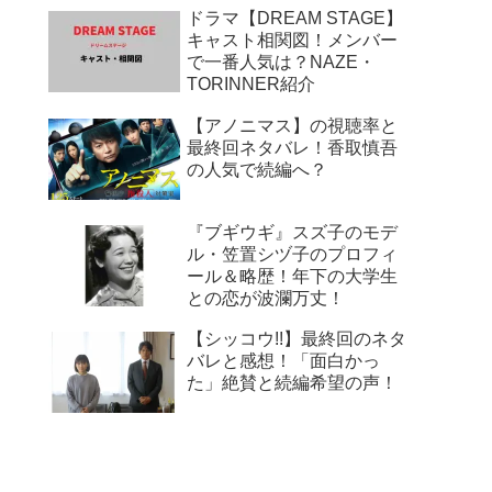
ドラマ【DREAM STAGE】
キャスト相関図！メンバー
で一番人気は？NAZE・
TORINNER紹介
【アノニマス】の視聴率と
最終回ネタバレ！香取慎吾
の人気で続編へ？
『ブギウギ』スズ子のモデ
ル・笠置シヅ子のプロフィ
ール＆略歴！年下の大学生
との恋が波瀾万丈！
【シッコウ!!】最終回のネタ
バレと感想！「面白かっ
た」絶賛と続編希望の声！