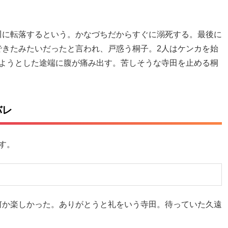
川に転落するという。かなづちだからすぐに溺死する。最後に
できたみたいだったと言われ、戸惑う桐子。2人はケンカを始
ちようとした途端に腹が痛み出す。苦しそうな寺田を止める桐
バレ
す。
何か楽しかった。ありがとうと礼をいう寺田。待っていた久遠
。