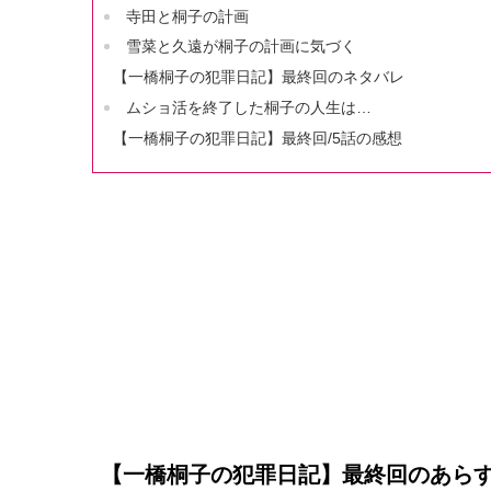
寺田と桐子の計画
雪菜と久遠が桐子の計画に気づく
【一橋桐子の犯罪日記】最終回のネタバレ
ムショ活を終了した桐子の人生は…
【一橋桐子の犯罪日記】最終回/5話の感想
L
o
/
U
a
n
d
m
e
u
d
t
:
e
3
8
.
4
4
%
【一橋桐子の犯罪日記】最終回のあら