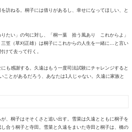
田を訪ねる。桐子には借りがあるし、幸せになってほしい、と
わりたい」の句に対し、「桐一葉 拾う風あり これからよ」
。三笠（草刈正雄）は桐子にこれからの人生を一緒に…と言い
付けて去って行く。
なにも感謝する。久遠はもう一度司法試験にチャレンジすると
いことがあるだろう、あなたは1人じゃない。久遠に家族と
るが、桐子はそそくさと追い出す。雪菜は久遠とともに桐子を
認し合う桐子と寺田。雪菜と久遠をまいた寺田と桐子は、橋の