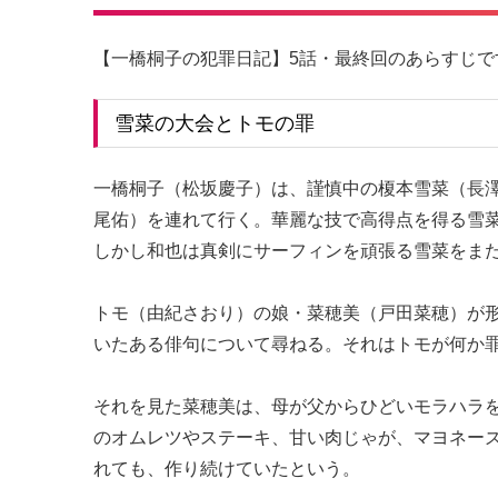
【一橋桐子の犯罪日記】5話・最終回のあらすじで
雪菜の大会とトモの罪
一橋桐子（松坂慶子）は、謹慎中の榎本雪菜（長
尾佑）を連れて行く。華麗な技で高得点を得る雪菜
しかし和也は真剣にサーフィンを頑張る雪菜をま
トモ（由紀さおり）の娘・菜穂美（戸田菜穂）が
いたある俳句について尋ねる。それはトモが何か
それを見た菜穂美は、母が父からひどいモラハラ
のオムレツやステーキ、甘い肉じゃが、マヨネー
れても、作り続けていたという。