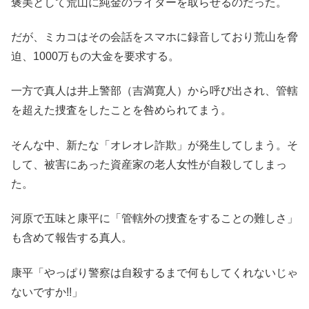
褒美として荒山に純金のライターを取らせるのだった。
だが、ミカコはその会話をスマホに録音しており荒山を脅
迫、1000万もの大金を要求する。
一方で真人は井上警部（吉満寛人）から呼び出され、管轄
を超えた捜査をしたことを咎められてまう。
そんな中、新たな「オレオレ詐欺」が発生してしまう。そ
して、被害にあった資産家の老人女性が自殺してしまっ
た。
河原で五味と康平に「管轄外の捜査をすることの難しさ」
も含めて報告する真人。
康平「やっぱり警察は自殺するまで何もしてくれないじゃ
ないですか!!」