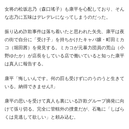
女将の松坂志乃（森口瑤子）も康平を心配しており、そん
な志乃に五味はデレデレになってしまうのだった。
振り込め詐欺事件は落ち着いたと思われた矢先、康平は夜
の街で自分に「受け子」を持ちかけたキャバ嬢・町田ミカ
コ（堀田茜）を発見する。ミカコが元暴力団員の荒山（小
野ゆたか）が店長をしている店で働いていると知った康平
は真人に報告する。
康平「悔しいんです。何の罰も受けずにのうのうと生きて
いる。納得できません!!」
康平の思いを受けて真人も裏にいる詐欺グループ摘発に向
けて張り切る。完全に管轄外の捜査だが、石亀に「しばら
くは見逃して欲しい」と頼み込む。