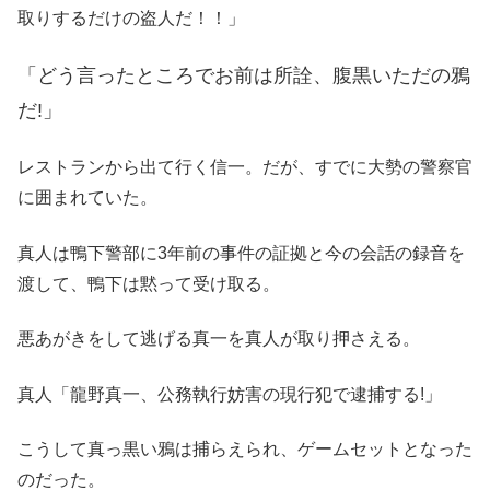
取りするだけの盗人だ！！」
「どう言ったところでお前は所詮、腹黒いただの鴉
だ!」
レストランから出て行く信一。だが、すでに大勢の警察官
に囲まれていた。
真人は鴨下警部に3年前の事件の証拠と今の会話の録音を
渡して、鴨下は黙って受け取る。
悪あがきをして逃げる真一を真人が取り押さえる。
真人「龍野真一、公務執行妨害の現行犯で逮捕する!」
こうして真っ黒い鴉は捕らえられ、ゲームセットとなった
のだった。