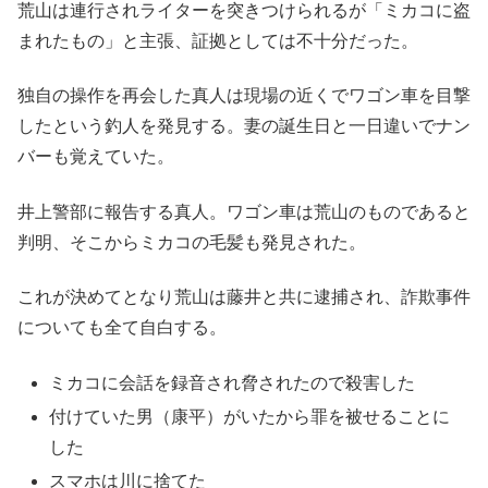
荒山は連行されライターを突きつけられるが「ミカコに盗
まれたもの」と主張、証拠としては不十分だった。
独自の操作を再会した真人は現場の近くでワゴン車を目撃
したという釣人を発見する。妻の誕生日と一日違いでナン
バーも覚えていた。
井上警部に報告する真人。ワゴン車は荒山のものであると
判明、そこからミカコの毛髪も発見された。
これが決めてとなり荒山は藤井と共に逮捕され、詐欺事件
についても全て自白する。
ミカコに会話を録音され脅されたので殺害した
付けていた男（康平）がいたから罪を被せることに
した
スマホは川に捨てた