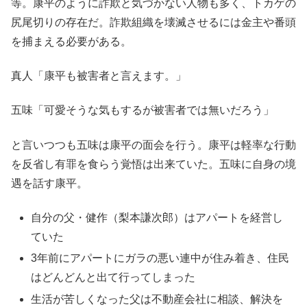
等。康平のように詐欺と気づかない人物も多く、トカゲの
尻尾切りの存在だ。詐欺組織を壊滅させるには金主や番頭
を捕まえる必要がある。
真人「康平も被害者と言えます。」
五味「可愛そうな気もするが被害者では無いだろう」
と言いつつも五味は康平の面会を行う。康平は軽率な行動
を反省し有罪を食らう覚悟は出来ていた。五味に自身の境
遇を話す康平。
自分の父・健作（梨本謙次郎）はアパートを経営し
ていた
3年前にアパートにガラの悪い連中が住み着き、住民
はどんどんと出て行ってしまった
生活が苦しくなった父は不動産会社に相談、解決を