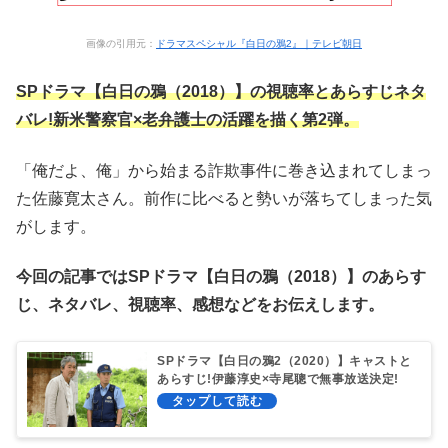
画像の引用元：
ドラマスペシャル『白日の鴉2』｜テレビ朝日
SPドラマ【白日の鴉（2018）】の視聴率とあらすじネタ
バレ!新米警察官×老弁護士の活躍を描く第2弾。
「俺だよ、俺」から始まる詐欺事件に巻き込まれてしまっ
た佐藤寛太さん。前作に比べると勢いが落ちてしまった気
がします。
今回の記事ではSPドラマ【白日の鴉（2018）】のあらす
じ、ネタバレ、視聴率、感想などをお伝えします。
SPドラマ【白日の鴉2（2020）】キャストと
あらすじ!伊藤淳史×寺尾聰で無事放送決定!