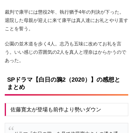
裁判で康平には懲役2年、執行猶予4年の判決が下った。
退院した母親が迎えに来て康平は真人達にお礼とやり直す
ことを誓う。
公園の並木道を歩く4人。志乃も五味に改めてお礼を言
う。いい感じの雰囲気の2人を真人と理奈はからかうので
あった。
SPドラマ【白日の鴉2（2020）】の感想と
まとめ
佐藤寛太が登場も前作より勢いダウン