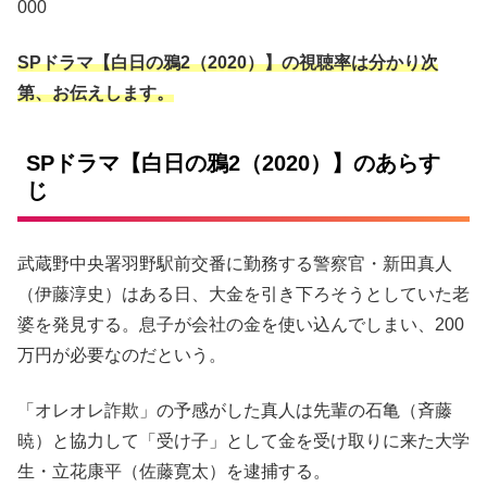
000
SPドラマ【白日の鴉2（2020）】の視聴率は分かり次
第、お伝えします。
SPドラマ【白日の鴉2（2020）】のあらす
じ
武蔵野中央署羽野駅前交番に勤務する警察官・新田真人
（伊藤淳史）はある日、大金を引き下ろそうとしていた老
婆を発見する。息子が会社の金を使い込んでしまい、200
万円が必要なのだという。
「オレオレ詐欺」の予感がした真人は先輩の石亀（斉藤
暁）と協力して「受け子」として金を受け取りに来た大学
生・立花康平（佐藤寛太）を逮捕する。