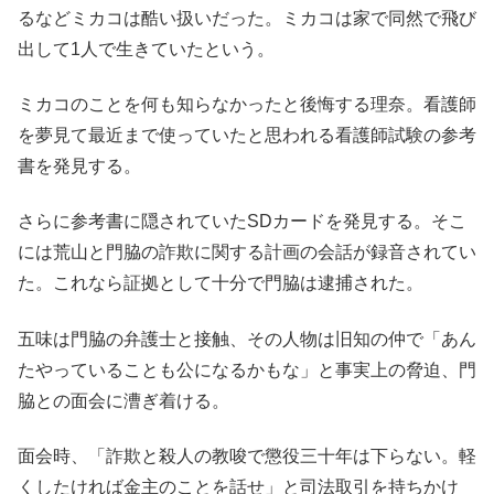
るなどミカコは酷い扱いだった。ミカコは家で同然で飛び
出して1人で生きていたという。
ミカコのことを何も知らなかったと後悔する理奈。看護師
を夢見て最近まで使っていたと思われる看護師試験の参考
書を発見する。
さらに参考書に隠されていたSDカードを発見する。そこ
には荒山と門脇の詐欺に関する計画の会話が録音されてい
た。これなら証拠として十分で門脇は逮捕された。
五味は門脇の弁護士と接触、その人物は旧知の仲で「あん
たやっていることも公になるかもな」と事実上の脅迫、門
脇との面会に漕ぎ着ける。
面会時、「詐欺と殺人の教唆で懲役三十年は下らない。軽
くしたければ金主のことを話せ」と司法取引を持ちかけ