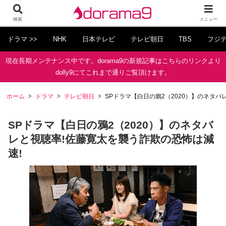
検索
メニュー
ドラマ >>
NHK
日本テレビ
テレビ朝日
TBS
フジ
現在長期メンテナンス中です。dorama9の新規記事はこちらのリンクより
dolly9にてこれまで通りご覧頂けます。
ホーム
ドラマ
テレビ朝日
SPドラマ【白日の鴉2（2020）】のネタバ
SPドラマ【白日の鴉2（2020）】のネタバ
レと視聴率!佐藤寛太を襲う詐欺の恐怖は減
速!