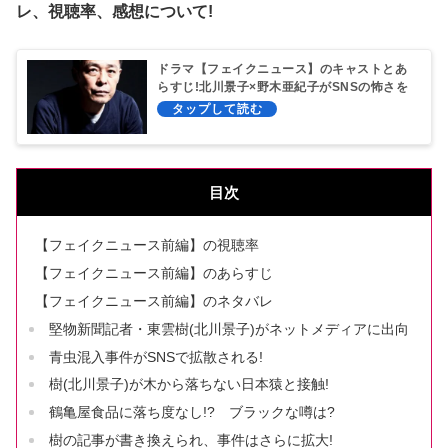
レ、視聴率、感想について!
ドラマ【フェイクニュース】のキャストとあ
らすじ!北川景子×野木亜紀子がSNSの怖さを
斬る
目次
【フェイクニュース前編】の視聴率
【フェイクニュース前編】のあらすじ
【フェイクニュース前編】のネタバレ
堅物新聞記者・東雲樹(北川景子)がネットメディアに出向
青虫混入事件がSNSで拡散される!
樹(北川景子)が木から落ちない日本猿と接触!
鶴亀屋食品に落ち度なし!? ブラックな噂は?
樹の記事が書き換えられ、事件はさらに拡大!