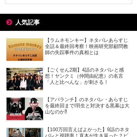
人気記事
【ラムネモンキー】ネタバレあらすじ
全話＆最終回考察！映画研究部顧問教
師の失踪事件の真相とは
【ごくせん2期】4話のネタバレと感
想！ヤンクミ（仲間由紀恵）の名言
「人と比べんな」が刺さる！
【アバランチ】のネタバレ・あらすじ
を最終回まで!羽生と対決する黒幕は大
山なのか⁈
【100万回言えばよかった】9話のネタ
バレと視聴率！直木が生き返った？ビ