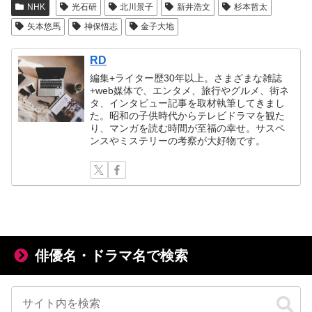
NHK
光石研
北川景子
新井浩文
杉本哲太
矢本悠馬
神保悟志
金子大地
RD
編集+ライター歴30年以上。さまざまな雑誌
+web媒体で、エンタメ、旅行やグルメ、街ネ
タ、インタビュー記事を取材執筆してきまし
た。昭和の子供時代からテレビドラマを観た
り、マンガを読む時間が至福の幸せ。サスペ
ンスやミステリーの考察が大好物です。
俳優名・ドラマ名で検索