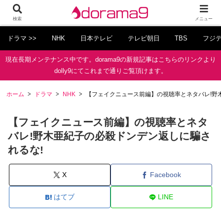
検索
メニュー
ドラマ >>
NHK
日本テレビ
テレビ朝日
TBS
フジ
現在長期メンテナンス中です。dorama9の新規記事はこちらのリンクより
dolly9にてこれまで通りご覧頂けます。
ホーム
ドラマ
NHK
【フェイクニュース前編】の視聴率とネタバレ!野
【フェイクニュース前編】の視聴率とネタ
バレ!野木亜紀子の必殺ドンデン返しに騙さ
れるな!
X
Facebook
はてブ
LINE