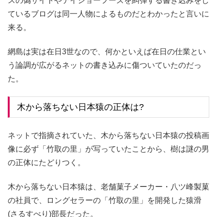
スの偽サイトやテイショーフーズを糾弾する書き込みをし
ているブログは同一人物によるものだとわかったと言いに
来る。
網島は実は在日3世なので、何かといえば在日の仕業とい
う論調が広がるネットの書き込みに傷ついていたのだっ
た。
木から落ちない日本猿の正体は?
ネットで指摘されていた、木から落ちない日本猿の投稿画
像に必ず「竹取の里」が写っていたことから、樹は謎の男
の正体にたどりつく。
木から落ちない日本猿は、老舗菓子メーカー・八ツ峰製菓
の社員で、ロングセラーの「竹取の里」を開発した猿滑
(さるすべり)部長だった。