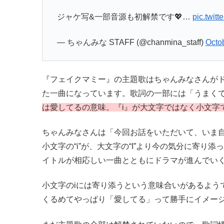
ジャケ写&一部音源も初解禁です💖…
pic.twit
— ちゃんみな STAFF (@chanmina_staff)
Octo
『フェイクマミー』の主題歌はちゃんみなさんが
た一曲になっています。歌詞の一部には「うまく
は愛してるの意味。『i』が大文字ではなく小文字
ちゃんみなさんは「今回お話をいただいて、いま自
小文字の“i”が、大文字の“I”より今の気分に寄り添
イトルが相応しい一曲とともにドラマが進んでい
小文字のiには寄り添うという意味合いがあるよう
くるめてやっぱり「愛してる」って勝手にイメー