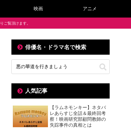
映画
アニメ
で通りご覧頂けます。
俳優名・ドラマ名で検索
人気記事
【ラムネモンキー】ネタバ
レあらすじ全話＆最終回考
察！映画研究部顧問教師の
失踪事件の真相とは