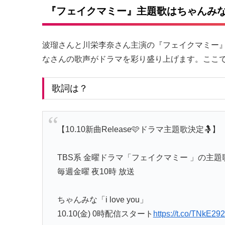
『フェイクマミー』主題歌はちゃんみなの『i
波瑠さんと川栄李奈さん主演の『フェイクマミー』の主
なさんの歌声がドラマを彩り盛り上げます。ここ
歌詞は？
【10.10新曲Release🩷ドラマ主題歌決定🤱】
TBS系 金曜ドラマ「フェイクマミー 」の主題歌
毎週金曜 夜10時 放送
ちゃんみな「i love you」
10.10(金) 0時配信スタート
https://t.co/TNkE29