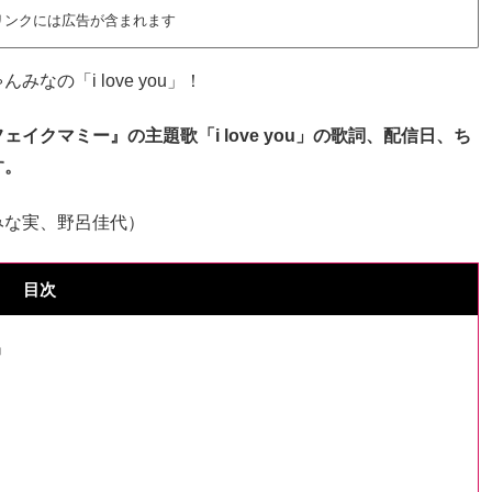
リンクには広告が含まれます
の「i love you」！
ェイクマミー』の主題歌「i love you」の歌詞、配信日、ち
す。
みな実、野呂佳代）
目次
』