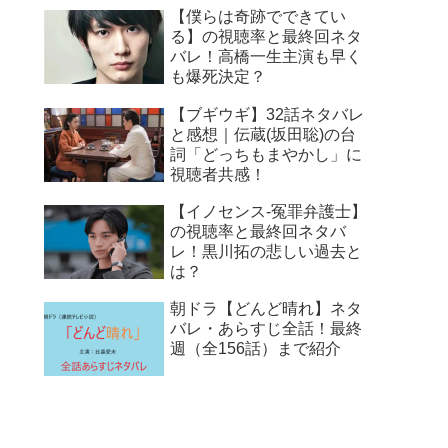
【僕らは奇跡でできてい
る】の視聴率と最終回ネタ
バレ！高橋一生主演も早く
も爆死決定？
【ブギウギ】32話ネタバレ
と感想｜伝蔵(坂田聡)の台
詞「どっちもまやかし」に
視聴者共感！
【イノセンス-冤罪弁護士】
の視聴率と最終回ネタバ
レ！黒川拓の悲しい過去と
は？
朝ドラ【どんど晴れ】ネタ
バレ・あらすじ全話！最終
週（全156話）まで紹介