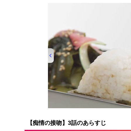
00:00
/
01:33
【痴情の接吻】3話のあらすじ