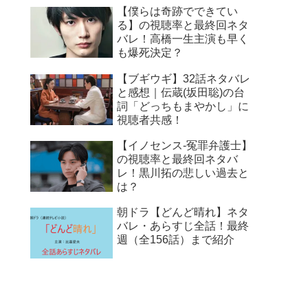
【僕らは奇跡でできてい
る】の視聴率と最終回ネタ
バレ！高橋一生主演も早く
も爆死決定？
【ブギウギ】32話ネタバレ
と感想｜伝蔵(坂田聡)の台
詞「どっちもまやかし」に
視聴者共感！
【イノセンス-冤罪弁護士】
の視聴率と最終回ネタバ
レ！黒川拓の悲しい過去と
は？
朝ドラ【どんど晴れ】ネタ
バレ・あらすじ全話！最終
週（全156話）まで紹介