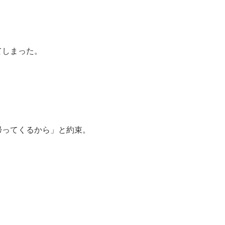
てしまった。
帰ってくるから」と約束。
。
。