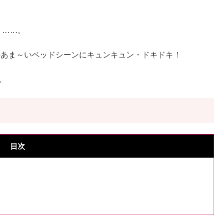
り……。
Z）のあま～いベッドシーンにキュンキュン・ドキドキ！
。
目次