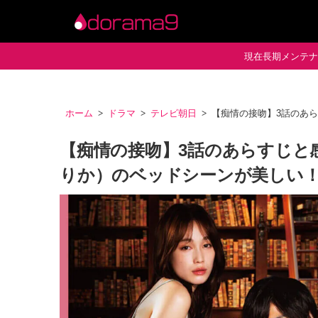
現在長期メンテナン
ホーム
ドラマ
テレビ朝日
【痴情の接吻】3話のあ
【痴情の接吻】3話のあらすじと
りか）のベッドシーンが美しい