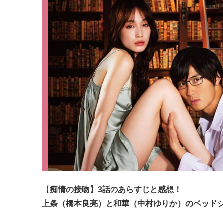
【
痴情の接吻】3話のあらすじと感想！
上条（橋本良亮）と和華（中村ゆりか）のベッド