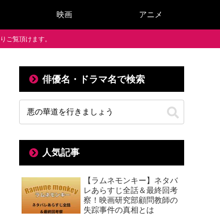
映画
アニメ
で通りご覧頂けます。
俳優名・ドラマ名で検索
い！
人気記事
【ラムネモンキー】ネタバ
レあらすじ全話＆最終回考
察！映画研究部顧問教師の
失踪事件の真相とは