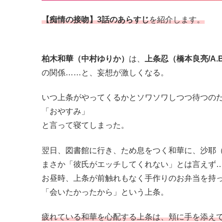
【痴情の接吻】3話のあらすじ
を紹介します。
柏木和華（中村ゆりか）
は、
上条忍（橋本良亮/A.B
の関係……と、妄想が激しくなる。
いつ上条がやってくるかとソワソワしつつ待つの
「おやすみ」
と言って寝てしまった。
翌日、図書館に行き、ため息をつく和華に、沙耶
まさか「彼氏がエッチしてくれない」とは言えず
お昼時、上条が前触れもなく手作りのお弁当を持
「会いたかったから」という上条。
疲れている和華を心配する上条は、頬に手を添え