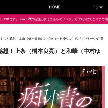
HOME
ドラマ
ス中です。dorama9の新規記事はこちらのリンクよりdolly9にてこれま
らすじと感想！上条（橋本良亮）と和華（中村ゆりか）のベッドシーンが美し
感想！上条（橋本良亮）と和華（中村ゆ
！