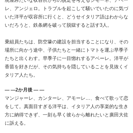
廃屋みたいな収容所からの脱走を考えるシモーネ、アベー
レ、アンジェロ。トラブルを起こして騒いでいたのに気づ
いた洋平が収容所に行くと、どうせイタリア語はわからな
いだろうと、鉄条網を破って脱獄すると話す3人。
乗組員たちは、防空壕の建設を担当することになり、その
場所に向かう途中、子供たちと一緒にトマトを運ぶ早季子
たちと出くわす。早季子に一目惚れするアベーレ。洋平が
香苗を好きだが、その気持ちを隠していることを見抜くイ
タリア人たち。
— —2か月後 — —
マンジャーレ、カンターレ、アモーレ…、食べて歌って恋
をして。真面目すぎる洋平は、イタリア人の享楽的な生き
方に納得できず、一刻も早く彼らから離れたいと廣田大佐
に訴える。