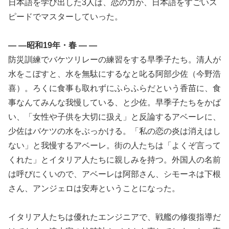
日本語を学び出した3人は、恋の力か、日本語をすごいス
ピードでマスターしていった。
— —昭和19年・春 — —
防災訓練でバケツリレーの練習をする早季子たち。清人が
水をこぼすと、水を無駄にするなと叱る阿部少佐（今野浩
喜）。ろくに食事も取れずにふらふらだという香苗に、食
事なんてみんな我慢している、と少佐。早季子たちをかば
い、「女性や子供を大切に扱え」と反論するアベーレに、
少佐はバケツの水をぶっかける。「私の恋の炎は消えはし
ない」と我慢するアベーレ。街の人たちは「よくぞ言って
くれた」とイタリア人たちに親しみを持つ。外国人の名前
は呼びにくいので、アベーレは阿部さん、シモーネは下根
さん、アンジェロは安寿ということになった。
イタリア人たちは優れたエンジニアで、戦艦の修復指導だ