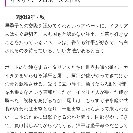
イタリア流プロポーズ大作戦
— —昭和19年・秋— —
早季子との交際を認めてくれというアベーレに、イタリア
人はすぐ裏切る、人も国もと認めない洋平。香苗が好きな
ことを知っているアベーレは、香苗も洋平が好きで、告白
されるのを待っている。いい方法があると言う。
ボートの訓練をするイタリア人たちに世界共通の敬礼・カ
イタテをやらせる洋平と尾上。阿部少佐がやってきてほか
の舟と競漕させる。受けて立つ洋平。負けたら2度と阿部
を名乗るなという阿部だったが、イタリア人が乗った船が
勝った。祝杯をあげるなか、尾上は、もうすぐ潜水艦の武
装が終われば出撃となり、一度出撃したら戻って来られな
い。日本のために出撃できるのかと問う。阿部がやってき
て、負け惜しみでからんでくる。洋平は艦長命令だとして