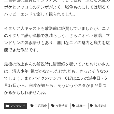
ボケとツッコミのテンポがよく、戦争ものにしては明るく
ハッピーエンドで楽しく観られました。
イタリア人キャストも放送前に絶賛していましたが、ニノ
のイタリア語が流暢で素晴らしく、さらにオペラ歌唱、マ
ンドリンの弾き語りもあり、器用なニノの魅力と底力を堪
能できた作品です。
最後の池上さんの解説時に潜望鏡を覗いていたおじいさん
は、清人少年! 気づかなかったけれども、きっとそうなの
でしょう。またバイクのナンバー617はニノの誕生日・6
月17日から。何度か観たら、そういう小ネタがまだ見つ
かるかもしれませんね。
フジテレビ
二宮和也
今野浩喜
堤真一
有村架純