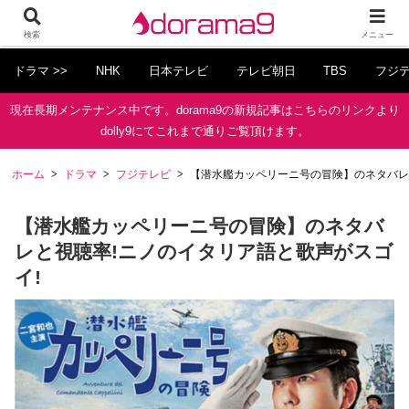
検索
メニュー
ドラマ >>
NHK
日本テレビ
テレビ朝日
TBS
フジ
現在長期メンテナンス中です。dorama9の新規記事はこちらのリンクより
dolly9にてこれまで通りご覧頂けます。
ホーム
ドラマ
フジテレビ
【潜水艦カッペリーニ号の冒険】のネタバレ
【潜水艦カッペリーニ号の冒険】のネタバ
レと視聴率!ニノのイタリア語と歌声がスゴ
イ!