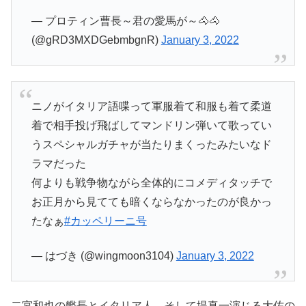
— プロティン曹長～君の愛馬が～🐴🐴
(@gRD3MXDGebmbgnR)
January 3, 2022
ニノがイタリア語喋って軍服着て和服も着て柔道
着で相手投げ飛ばしてマンドリン弾いて歌ってい
うスペシャルガチャが当たりまくったみたいなド
ラマだった
何よりも戦争物ながら全体的にコメディタッチで
お正月から見てても暗くならなかったのが良かっ
たなぁ
#カッペリーニ号
— はづき (@wingmoon3104)
January 3, 2022
二宮和也の艦長とイタリア人、そして堤真一演じる大佐の