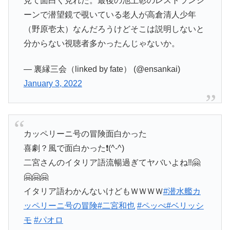
見て面白く見れた。最後の池上彰のレストランシ
ーンで潜望鏡で覗いている老人が高倉清人少年
（野原壱太）なんだろうけどそこは説明しないと
分からない視聴者多かったんじゃないか。
— 裏縁三会（linked by fate） (@ensankai)
January 3, 2022
カッペリーニ号の冒険面白かった
喜劇？風で面白かった❗(^-^)
二宮さんのイタリア語流暢過ぎてヤバいよね‼️🤗
🤗🤗🤗
イタリア語わかんないけどもＷＷＷＷ
#潜水艦カ
ッペリーニ号の冒険
#二宮和也
#ペッぺ
#ベリッシ
モ
#パオロ