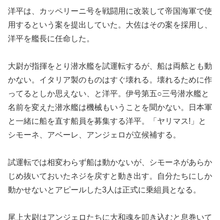
洋平は、カッペリーニ号を戦闘用に改装して帝国海軍で使
用するという案を提出していた。大佐はその案を採用し、
洋平を艦長に任命した。
大尉が指揮をとり潜水艦を試運転するが、船は両舷とも動
かない。イタリア製のものはすぐ壊れる。壊れるために作
ってるとしか思えない、と洋平。伊号第五○三号潜水艦と
名前を変えた潜水艦は機械もいうことを聞かない。日本軍
と一緒に船を直す船員を募集する洋平。「ヤリマス!」と
シモーネ、アベーレ、アンジェロが立候補する。
試運転では相変わらず船は動かないが、シモーネがあらか
じめ抜いておいたネジを戻すと動き出す。自分たちにしか
動かせないとアピールした3人は正式に乗組員となる。
尾上大尉はアンジェロたちに大和魂を叩き込むと息巻いて