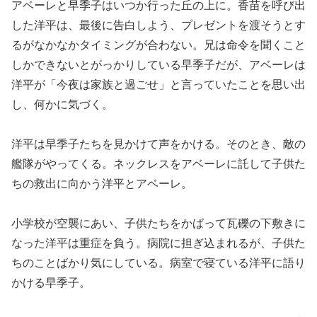
アベーレと早季子はいつか行った丘の上に。香苗を呼び出
した洋平は、最後に告白しよう、プレゼントを渡そうとす
るがなかなかタイミングが合わない。兄は命令を聞くこと
しかできないとがっかりしている早季子だが、アベーレは
洋平が「今夜は家族と過ごせ」と言っていたことを思い出
し、何かに気づく。
洋平は早季子たちを見かけて声をかける。そのとき、敵の
艦隊がやってくる。ネックレスをアベーレに託して子供た
ちの救出に向かう洋平とアベーレ。
小学校が空襲にあい、子供たちをかばって瓦礫の下敷きに
なった洋平は重症を負う。病院に担ぎ込まれるが、子供た
ちのことばかり気にしている。病室で寝ている洋平に語り
かける早季子。