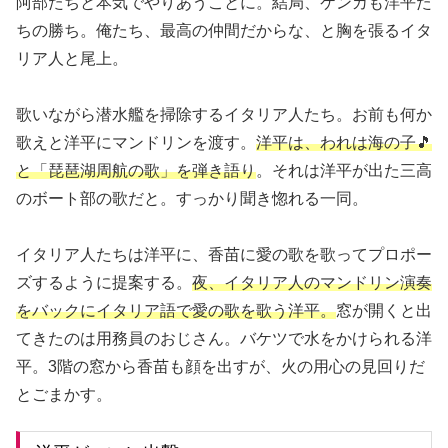
阿部たちと本気でやりあうことに。結局、ケンカも洋平た
ちの勝ち。俺たち、最高の仲間だからな、と胸を張るイタ
リア人と尾上。
歌いながら潜水艦を掃除するイタリア人たち。お前も何か
歌えと洋平にマンドリンを渡す。
洋平は、われは海の子🎵
と「琵琶湖周航の歌」を弾き語り
。それは洋平が出た三高
のボート部の歌だと。すっかり聞き惚れる一同。
イタリア人たちは洋平に、香苗に愛の歌を歌ってプロポー
ズするように提案する。
夜、イタリア人のマンドリン演奏
をバックにイタリア語で愛の歌を歌う洋平。
窓が開くと出
てきたのは用務員のおじさん。バケツで水をかけられる洋
平。3階の窓から香苗も顔を出すが、火の用心の見回りだ
とごまかす。