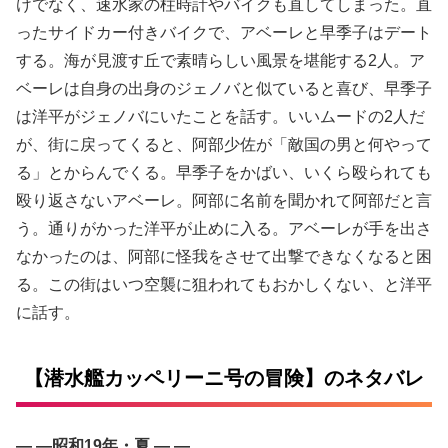
けでなく、速水家の柱時計やバイクも直してしまった。直
ったサイドカー付きバイクで、アベーレと早季子はデート
する。海が見渡す丘で素晴らしい風景を堪能する2人。ア
ベーレは自身の出身のジェノバと似ていると喜び、早季子
は洋平がジェノバにいたことを話す。いいムードの2人だ
が、街に戻ってくると、阿部少佐が「敵国の男と何やって
る」とからんでくる。早季子をかばい、いくら殴られても
殴り返さないアベーレ。阿部に名前を聞かれて阿部だと言
う。通りがかった洋平が止めに入る。アベーレが手を出さ
なかったのは、阿部に怪我をさせて出撃できなくなると困
る。この街はいつ空襲に狙われてもおかしくない、と洋平
に話す。
【潜水艦カッペリーニ号の冒険】のネタバレ
— —昭和19年・夏 — —