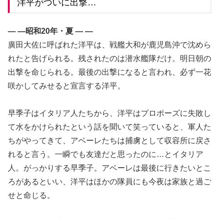
洋平がついに出撃…
— —昭和20年・夏 — —
廣田大佐に呼ばれた洋平は、戦艦大和が鹿児島沖で沈めら
れたと告げられる。残されたのは潜水艦隊だけ。明日朝の
出撃を命じられる。最後の出撃になると言われ、必ず一花
咲かしてみせると宣言する洋平。
早季子はイタリア人たちから、洋平はプロポーズに失敗し
て水をかけられたという話を聞いて笑っていると、軍人た
ちがやってきて、アベーレたちは捕虜として収容所に戻さ
れると言う。一瞬でも友達だと思ったのに…とイタリア
人。がっかりする早季子。アベーレは最後に行きたいとこ
ろがあるといい、洋平はほかの隊員にも今夜は家族と過ご
せと命じる。