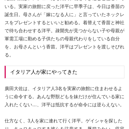
いる。実家の旅館に戻った洋平に早季子は、今日は香苗の
誕生日。母さんが「嫁になる人に」と言っていたネックレ
スをプレゼントするといいと勧める。着替えて香苗と神社
で待ち合わせする洋平。疎開先が見つからない子や母親が
軍需工場に勤める子供たちの母親代わりをしている自分
を、お母さんという香苗。洋平はプレゼントを渡しそびれ
る。
イタリア人が家にやってきた
廣田大佐は、イタリア人3名を実家の旅館に住まわせるよ
うに命令する。あんな野獣どもを妹だけが住んでいる家に
入れたくない…、洋平は抵抗するが命令には逆らえない。
仕方なく、3人を家に連れて行く洋平。ゲイシャを探した
り、キョロキョロする彼らを注意する。豚箱みたい、収容