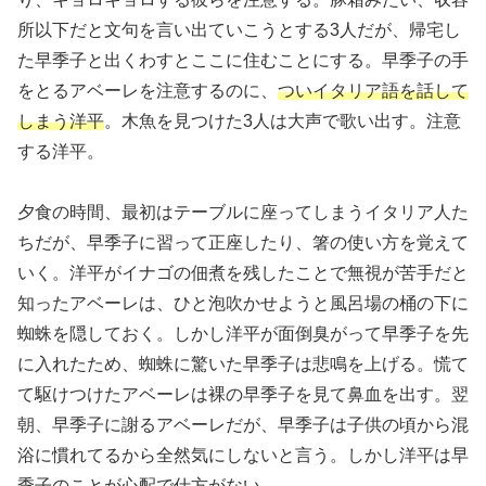
所以下だと文句を言い出ていこうとする3人だが、帰宅し
た早季子と出くわすとここに住むことにする。早季子の手
をとるアベーレを注意するのに、
ついイタリア語を話して
しまう洋平
。木魚を見つけた3人は大声で歌い出す。注意
する洋平。
夕食の時間、最初はテーブルに座ってしまうイタリア人た
ちだが、早季子に習って正座したり、箸の使い方を覚えて
いく。洋平がイナゴの佃煮を残したことで無視が苦手だと
知ったアベーレは、ひと泡吹かせようと風呂場の桶の下に
蜘蛛を隠しておく。しかし洋平が面倒臭がって早季子を先
に入れたため、蜘蛛に驚いた早季子は悲鳴を上げる。慌て
て駆けつけたアベーレは裸の早季子を見て鼻血を出す。翌
朝、早季子に謝るアベーレだが、早季子は子供の頃から混
浴に慣れてるから全然気にしないと言う。しかし洋平は早
季子のことが心配で仕方がない。