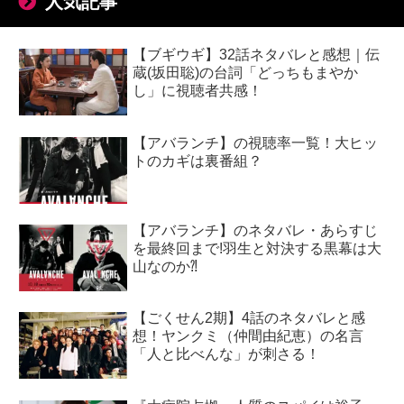
人気記事
【ブギウギ】32話ネタバレと感想｜伝
蔵(坂田聡)の台詞「どっちもまやか
し」に視聴者共感！
【アバランチ】の視聴率一覧！大ヒッ
トのカギは裏番組？
【アバランチ】のネタバレ・あらすじ
を最終回まで!羽生と対決する黒幕は大
山なのか⁈
【ごくせん2期】4話のネタバレと感
想！ヤンクミ（仲間由紀恵）の名言
「人と比べんな」が刺さる！