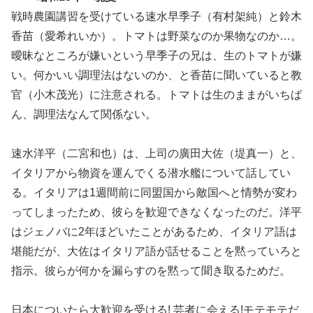
戦時農園講習を受けている速水早季子（有村架純）と鈴木
香苗（愛希れいか）。トマトは野菜なのか果物なのか…。
曖昧なところが嫌いという
早季子の兄は、生のトマトが嫌
い。何かいい調理法はないのか、と香苗に聞いていると教
官（小木茂光）に注意される。トマトは生のままがいちば
ん、調理法なんて関係ない。
速水洋平（二宮和也）は、上司の廣田大佐（堤真一）と、
イタリアから物資を運んでくる潜水艦について話してい
る。イタリアは1週間前に同盟国から敵国へと情勢が変わ
ってしまったため、彼らを歓迎できなくなったのだ。洋平
はジェノバに2年ほどいたことがあるため、イタリア語は
堪能だが、大佐はイタリア語が話せることを黙っていろと
指示。彼らが何かを漏らすのを黙って聞き取るためだ。
日本についたら大歓迎を受ける! 芸者に会える!モテモテだ