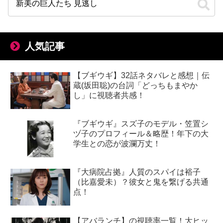
人気記事
【ブギウギ】32話ネタバレと感想｜伝
蔵(坂田聡)の台詞「どっちもまやか
し」に視聴者共感！
『ブギウギ』スズ子のモデル・笠置シ
ヅ子のプロフィール＆略歴！年下の大
学生との恋が波瀾万丈！
『大病院占拠』人質のスパイは裕子
（比嘉愛未）？彼女と鬼を繋げる共通
点！
【アバランチ】の視聴率一覧！大ヒッ