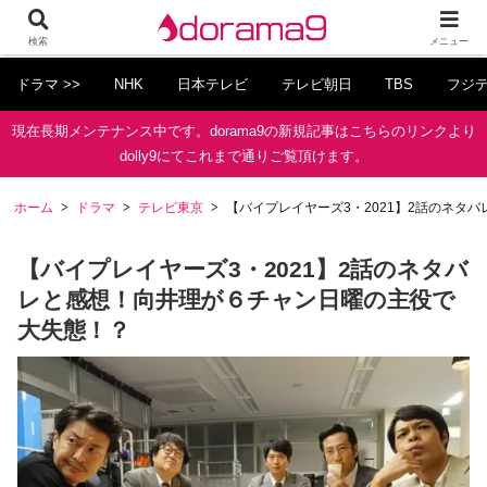
検索
メニュー
ドラマ >>
NHK
日本テレビ
テレビ朝日
TBS
フジ
現在長期メンテナンス中です。dorama9の新規記事はこちらのリンクより
dolly9にてこれまで通りご覧頂けます。
ホーム
ドラマ
テレビ東京
【バイプレイヤーズ3・2021】2話のネタ
【バイプレイヤーズ3・2021】2話のネタバ
レと感想！向井理が６チャン日曜の主役で
大失態！？