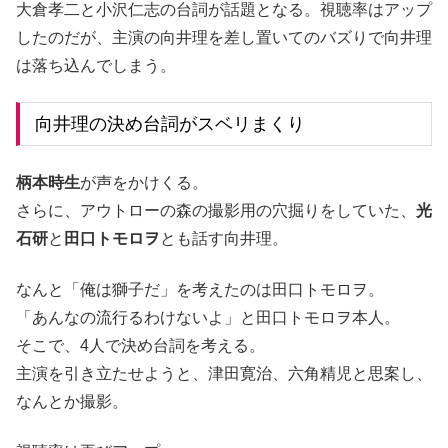
大倉孝二と小沢仁志の台詞が話題となる。視聴率はアップ
したのだが、主演の向井理を差し置いてのバズりで向井理
は落ち込んでしまう。
向井理の決め台詞がスベリまくり
柄本時生
が声をかけくる。
さらに、アウトローの森の撮影用の穴掘りをしていた、
光
石研
と
田口トモロヲ
とも話す向井理。
なんと「俺は獅子だ」を考えたのは田口トモロヲ。
「あんなの流行るわけないよ」と田口トモロヲ本人。
そこで、4人で決め台詞を考える。
主演を引き立たせようと、津田寛治、六角精児と思案し、
なんとか撮影。