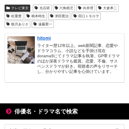
テレビ東京
光石研
六角精児
向井理
大倉孝二
松重豊
柄本時生
津田寛治
田口トモロヲ
観月ありさ
遠藤憲一
hitomi
ライター歴12年以上。web新聞記事、恋愛や
ドラマコラム、小説などを手掛け現在
dorama9にてドラマ記事を執筆。GP帯ドラマ
のほか深夜ドラマも鑑賞。恋愛、不倫、サス
ペンスドラマが好き。視聴者の声をリサーチ
し、分かりやすい記事を心掛けています。
俳優名・ドラマ名で検索