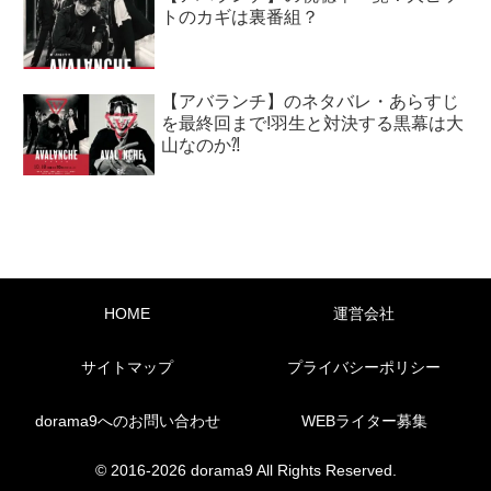
トのカギは裏番組？
【アバランチ】のネタバレ・あらすじ
を最終回まで!羽生と対決する黒幕は大
山なのか⁈
HOME
運営会社
サイトマップ
プライバシーポリシー
dorama9へのお問い合わせ
WEBライター募集
© 2016-2026 dorama9 All Rights Reserved.