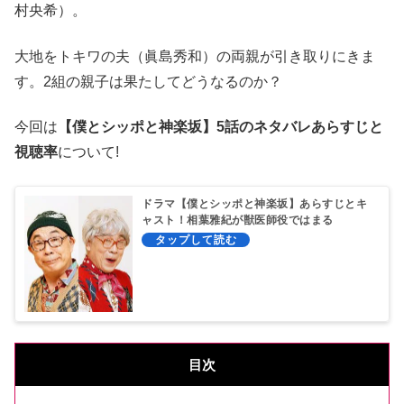
村央希）。
大地をトキワの夫（眞島秀和）の両親が引き取りにきま
す。2組の親子は果たしてどうなるのか？
今回は
【僕とシッポと神楽坂】5話のネタバレあらすじと
視聴率
について!
ドラマ【僕とシッポと神楽坂】あらすじとキ
ャスト！相葉雅紀が獣医師役ではまる
目次