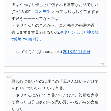
後はやっぱり優しさに包まれる素敵なお話でした
(*˘︶˘人)❁*.
#コオ先生
とっても頼もしくてますま
す好きーーーってなったよ
トキワさんとのこれから、コオ先生の秘密の過
去…ますます見逃せないね♪
#僕とシッポと神楽坂
#僕坂
#相葉雅紀
— sao*’◇’)♡ (@saomasaki)
2018年11月9日
最も心に響いたのは達也の「母さんはいるだけで
それだけでいい」という言葉。
トキワさんにかけた言葉だったけど、複雑な家庭
で育った自分自身の事を思い浮かべながらの言葉
だった