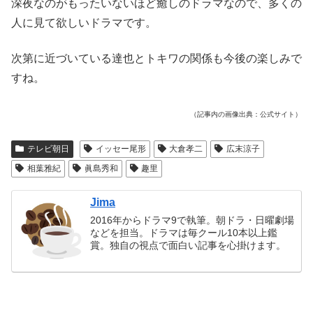
深夜なのがもったいないほど癒しのドラマなので、多くの
人に見て欲しいドラマです。
次第に近づいている達也とトキワの関係も今後の楽しみで
すね。
（記事内の画像出典：公式サイト）
テレビ朝日
イッセー尾形
大倉孝二
広末涼子
相葉雅紀
眞島秀和
趣里
Jima
2016年からドラマ9で執筆。朝ドラ・日曜劇場
などを担当。ドラマは毎クール10本以上鑑
賞。独自の視点で面白い記事を心掛けます。