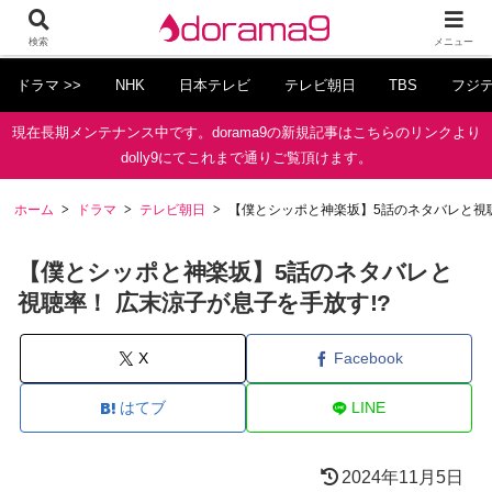
検索
メニュー
ドラマ >>
NHK
日本テレビ
テレビ朝日
TBS
フジ
現在長期メンテナンス中です。dorama9の新規記事はこちらのリンクより
dolly9にてこれまで通りご覧頂けます。
ホーム
ドラマ
テレビ朝日
【僕とシッポと神楽坂】5話のネタバレと視聴
【僕とシッポと神楽坂】5話のネタバレと
視聴率！ 広末涼子が息子を手放す!?
X
Facebook
はてブ
LINE
2024年11月5日