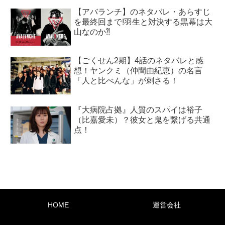
【アバランチ】のネタバレ・あらすじ
を最終回まで!羽生と対決する黒幕は大
山なのか⁈
【ごくせん2期】4話のネタバレと感
想！ヤンクミ（仲間由紀恵）の名言
「人と比べんな」が刺さる！
『大病院占拠』人質のスパイは裕子
（比嘉愛未）？彼女と鬼を繋げる共通
点！
HOME
運営会社