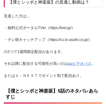
【僕とシッポと神楽坂】の見逃し動画は？
見逃した方は…
・無料公式ポータルTVer（https://tver.jp/）
・テレ朝キャッチアップ（https://cu.tv-asahi.co.jp/）
の2つで1週間限定配信があります。
それ以降に配信する可能性が高いのは
auビデオパス
。
またはＵ－ＮＥＸＴ
でポイント制で配信あり。
【僕とシッポと神楽坂】5話のネタバレあら
すじ