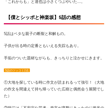
「これからも」と達也は小さくつぶやいた…。
【僕とシッポと神楽坂】5話の感想
5話はベタな親子の断裂と和解もの。
子供が出る時の定番ともいえる失踪もあり。
手垢のついた題材ながらも、きっちりと泣かせにきます。
5話のツッコミ2点
①大地を探している時に作文が読まれるって強引！（大地
の作文を間違えて持ち帰っていた広樹と偶然会う展開でし
た）
②咲江は「不安定な芸者」発言が序盤にあったのに後半の