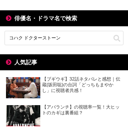
俳優名・ドラマ名で検索
人気記事
【ブギウギ】32話ネタバレと感想｜伝
蔵(坂田聡)の台詞「どっちもまやか
し」に視聴者共感！
【アバランチ】の視聴率一覧！大ヒッ
トのカギは裏番組？