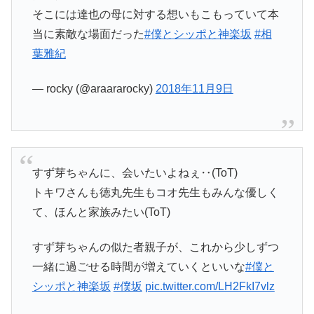
そこには達也の母に対する想いもこもっていて本
当に素敵な場面だった
#僕とシッポと神楽坂
#相
葉雅紀
— rocky (@araararocky)
2018年11月9日
すず芽ちゃんに、会いたいよねぇ‥(ToT)
トキワさんも徳丸先生もコオ先生もみんな優しく
て、ほんと家族みたい(ToT)
すず芽ちゃんの似た者親子が、これから少しずつ
一緒に過ごせる時間が増えていくといいな
#僕と
シッポと神楽坂
#僕坂
pic.twitter.com/LH2FkI7vlz