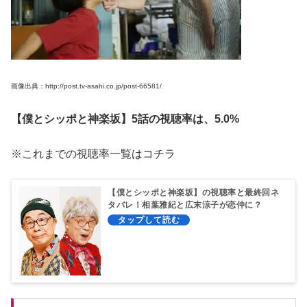
画像出典：http://post.tv-asahi.co.jp/post-66581/
【僕とシッポと神楽坂】5話の視聴率は、5.0%
※これまでの視聴率一覧はコチラ
【僕とシッポと神楽坂】の視聴率と最終回ネ
タバレ！相葉雅紀と広末涼子が恋仲に？