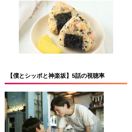
【僕とシッポと神楽坂】5話の視聴率